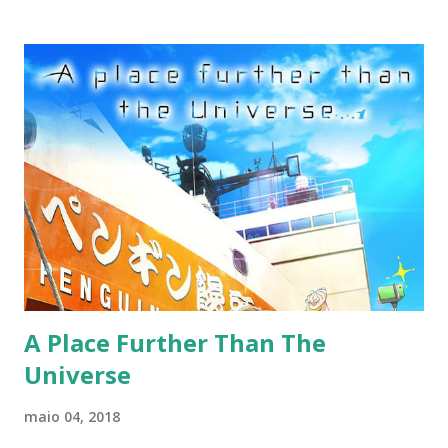
O jogo tornou-se incrivelmente popular, com mais de 2
milhões de jogadores em apenas duas semanas após o seu
lançamento, o que fez a Microsoft lançar um agradecimento
aos jogadores [1] : “Tem sido incrível ver jogadores em
todo o mundo apoiando o State of Decay 2 e estamos
empolgados em compartilhar que alcançamos mais de dois
milhões de jogadores em menos de duas semanas desde
nosso lançamento global em 22 de maio. Em nome da equipe
aqui e nossos parceiros incrivelmente talentosos da
Undead Labs, queremos agradecer aos milhões de fãs
antigos e novos que ajudaram a construir...
A Place Further Than The
Universe
maio 04, 2018