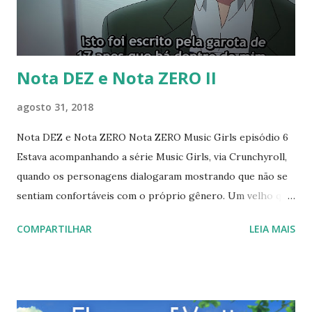
Carvalho, Luiz Felipe Pondé, Jordan Peterson, Roger
Scruton, Arthur Schopenhauer, Gerard Jones, J...
Nota DEZ e Nota ZERO II
agosto 31, 2018
Nota DEZ e Nota ZERO Nota ZERO Music Girls episódio 6
Estava acompanhando a série Music Girls, via Crunchyroll,
quando os personagens dialogaram mostrando que não se
sentiam confortáveis com o próprio gênero. Um velho que
sentia que tinha uma garota de 17 anos no seu interior, ou
COMPARTILHAR
LEIA MAIS
uma garota que sentia que tinha um garoto de dez anos
dentro de si. Este discurso é um reforço da ideologia de
gênero que, por sua vez, tenta normalizar a disforia de
gênero [1] que é um distúrbio que merece tratamento