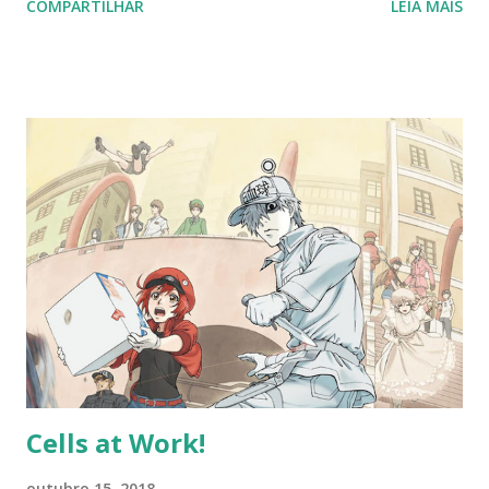
COMPARTILHAR
LEIA MAIS
missão de transportar uma relíquia poderosa para a Tea
Party. O evento ocorre após o término do arco principal
das personagens de Trinity, um dos arcos mais equilibrados
do jogo, combinando comédia, drama e ação com maestria.
A trama carrega uma atmosfera de incerteza e rivalidade
entre as facções que governam a escola. Para reforçar sua
autoridade, a Tea Party solicita à Justice Task Force o
transporte de uma relíquia que simboliza seu poder e
tradição como grupo político dominante da região. O
transporte ocorre por trem, com Ichika encarregada da
segurança da relíquia e do sensei acompanhando a missão.
No entanto, uma sucessão de erros faz com que o trem seja
tomado por gangsters e marginais, fo...
Cells at Work!
outubro 15, 2018