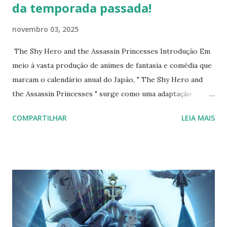
da temporada passada!
novembro 03, 2025
The Shy Hero and the Assassin Princesses Introdução Em
meio à vasta produção de animes de fantasia e comédia que
marcam o calendário anual do Japão, " The Shy Hero and
the Assassin Princesses " surge como uma adaptação
recente que combina elementos de aventura com humor
COMPARTILHAR
LEIA MAIS
leve e dinâmicas de personagens inesperadas. Lançado na
temporada de verão de 2025 , o anime adapta o mangá
homônimo, explorando temas de amizade forçada e mal-
entendidos em um mundo de heróis e assassinos. Baseado
em fontes como Anime News Network , MyAnimeList e
IMDb , esta matéria examina os aspectos principais da
série, destacando sua recepção positiva entre os fãs de
narrativas descontraídas. Sinopse O herói Toto é um