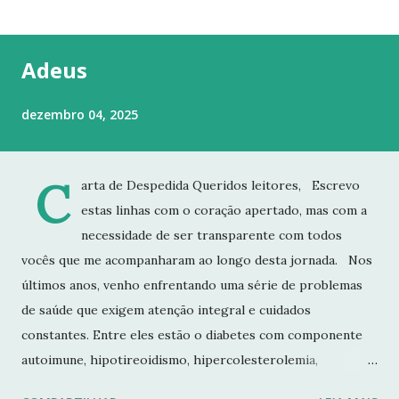
t
a
g
Adeus
e
n
dezembro 04, 2025
s
C
arta de Despedida Queridos leitores, Escrevo
estas linhas com o coração apertado, mas com a
necessidade de ser transparente com todos
vocês que me acompanharam ao longo desta jornada. Nos
últimos anos, venho enfrentando uma série de problemas
de saúde que exigem atenção integral e cuidados
constantes. Entre eles estão o diabetes com componente
autoimune, hipotireoidismo, hipercolesterolemia,
imunodeficiência e osteoporose grave, que já resultou em