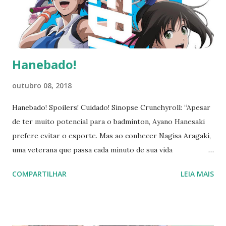
entretenimento educacional de ótima qualidade, que me fez
recordar de minhas aulas de citologia, histologia e
embriologia (Medicina Veterinária). Cada episódio trata de
um te...
Hanebado!
outubro 08, 2018
Hanebado! Spoilers! Cuidado! Sinopse Crunchyroll: “Apesar
de ter muito potencial para o badminton, Ayano Hanesaki
prefere evitar o esporte. Mas ao conhecer Nagisa Aragaki,
uma veterana que passa cada minuto de sua vida
aperfeiçoando suas jogadas, ela se sente inspirada.
COMPARTILHAR
LEIA MAIS
Motivada por seu treinador Tachibana Kentarou, Ayano e
Nagisa entram em quadra, disputando partidas
emocionantes contra oponentes e rivais incríveis!”
http://www.crunchyroll.com/hanebado Uma série animada