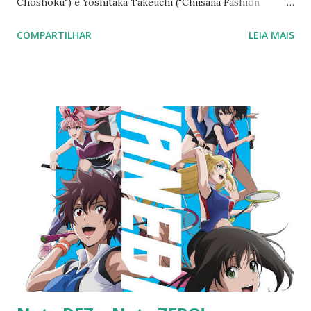
Chōshoku") e Yoshitaka Takeuchi ("Chiisana Fashion
Show"), sob a tutela do estúdio CoMix Wave Films. Haoling
COMPARTILHAR
LEIA MAIS
Li também exerceu o cargo de diretor chefe, isto é, ele
coordenou o trabalho como um todo. Apesar do crédito no
pôster com referência ao mestre Shinkai- “Do Criador de
Your Name”- as únicas ligações do mestre Makoto com a
obra em questão são o estúdio no qual ele desenvolve suas
obras (CoMix Wave Films) e Yoshitaka Takeuchi que é chefe
de CGI da maioria dos filmes do diretor. Nada mais. Colocá-
lo no pôster e fazer chamada como se ele possuísse
responsabilidade sobre o enredo é de uma enganação
revoltante. A Netflix está sendo decepcionante desde
aquele Death Note nojento. Sobre o trabalho em si, ele é
de uma boa profundidade autoral e nos deixa com diversos
camin...