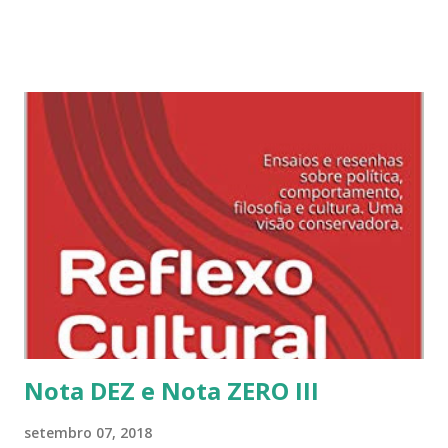
deixar isto para uma outra ocasião, para um poema. Por
hoje, apenas informo minha intenção de dar nota DEZ para
a educação do gaúcho! Nota ZERO Muitos atrasado com
esta nota, mas vale sempre recordar e avaliar. O nosso
jornalismo merece um belo zero. Tivemos jornalistas (Roda
Viva) consultando Wikipedia, afirmando que Jesus era
refugiado, psicografando textos (Globo News com o
Bolsonaro), enfim, é um show de horror. Pior fez o
jornalista da Folha com sua matéria sobre a soldado Juliane.
Como jornalista formado, só posso lamentar e dar zero
para estas atuações de colegas.
Nota DEZ e Nota ZERO III
setembro 07, 2018