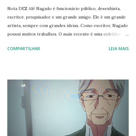
Nota DEZ Alê Nagado é funcionário público, desenhista,
escritor, pesquisador e um grande amigo. Ele é um grande
artista, sempre com grandes ideias. Como escritor, Nagado
possui muitos trabalhos. O mais recente é uma coletânea
com os textos do blog “Reflexo Cultural” no qual ele expõe
COMPARTILHAR
LEIA MAIS
seu posicionamento político. Achei fantástico, pois
precisamos disso. Precisamos de mais livros sobre a moral
cristã e conservadora. Precisamos preencher o espaço e
ocupar vagas. Mostrar ao mundo a nossa visão e defender
nossa posição frente a uma guerra cultural. Nosso
posicionamento promove mudanças benéficas ao mundo e
preserva a sociedade e seus elementos essenciais, como a
família. Nagado: “ Ensaios e reflexões conservadoras sobre
religião, política, gênero, meritocracia, direita e esquerda,
aborto, nostalgia, auto-ajuda e comportamento. Na
segunda parte do e-book, resenhas de obras de Olavo de