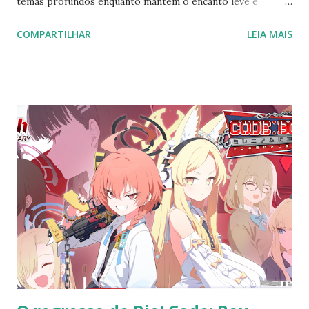
temas profundos enquanto mantém o encanto leve e
mágico da série original Em um cenário onde o gênero
COMPARTILHAR
LEIA MAIS
isekai continua a dominar as telas de anime, a segunda
temporada de I Was Reincarnated as the 7th Prince so I Can
Take My Time Perfecting My Magical Ability (conhecida no
Japão como Tensei shitara Dainana Ouji Datta node,
Kimama ni Majutsu wo Kiwamemasu 2nd Season ) se destaca
como uma produção que equilibra entretenimento
descompromissado com reflexões mais profundas.
Estreada na temporada de verão de 2025, a série mantém o
tom leve e humorístico da primeira temporada, misturando
elementos de isekai, magia e comédia, mas introduz temas
mais profundos relacionados à fé, moralidade e o uso ético
do poder mágico. Essa abordagem neutra e equilibrada
permite que a narrativa explore questões universais sem
perder o apelo ac...