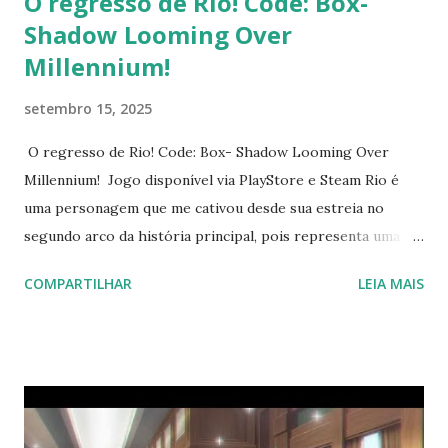
O regresso de Rio! Code: Box-
Shadow Looming Over
Millennium!
setembro 15, 2025
O regresso de Rio! Code: Box- Shadow Looming Over
Millennium! Jogo disponível via PlayStore e Steam Rio é
uma personagem que me cativou desde sua estreia no
segundo arco da história principal, pois representa uma
anti-heroína trágica que fez de tudo para proteger
COMPARTILHAR
LEIA MAIS
Kivotos. Quiseram os deuses do enredo que ela fosse
adversária do Sensei naquele momento, mas muitos
perceberam que ela, apesar do erro da abordagem do
problema que era a Arisu, estava certa quanto aos seus
medos. Isso moveu o coração de muitos jogadores que
pediram aos produtores do jogo que dessem à Rio uma