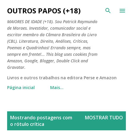
Pular para o conteúdo principal
OUTROS PAPOS (+18)
MAIORES DE IDADE (+18). Sou Patrick Raymundo
de Moraes. Investidor, comunicador social e
escritor membro da Câmara Brasileira do Livro
(CBL). Literatura, Direito, Análises, Críticas,
Poemas e Quadrinhos! Errando sempre, mas
sempre em frente!... This blog uses cookies from
Amazon, Google, Blogger, Double Click and
Gravatar.
Livros e outros trabalhos na editora Perse e Amazon
Página inicial
Mais…
P
Mostrando postagens com
MOSTRAR TUDO
o
o rótulo
crítica
s