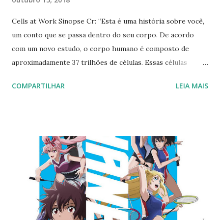
Cells at Work Sinopse Cr: “Esta é uma história sobre você,
um conto que se passa dentro do seu corpo. De acordo
com um novo estudo, o corpo humano é composto de
aproximadamente 37 trilhões de células. Essas células
trabalham muito todos os dias no mundo que é o seu
COMPARTILHAR
LEIA MAIS
corpo, desde os Glóbulos Vermelhos que carregam
oxigênio até os Glóbulos Brancos que combatem as
bactérias. Saiba mais sobre esses heróis anônimos e o
drama que se desenrola dentro de você! Baseado na
popular série "Cells at Work!", vem aí uma nova série de
TV!” https://www.crunchyroll.com/cells-at-work Sempre
baseio minhas análises, em sua grande maioria, pelo
roteiro, sua construção e finalização. O roteiro é o
esqueleto da história, talvez sua alma, e o roteiro de Cells
at Work representa uma linda alma. A série é um