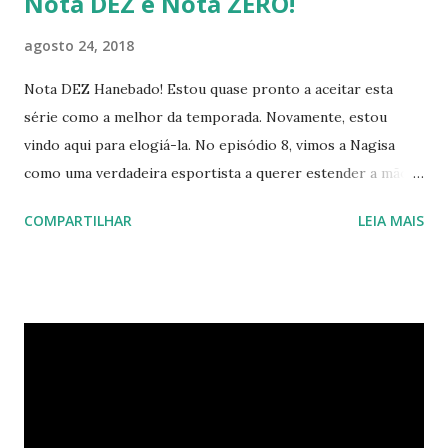
Nota DEZ e Nota ZERO!
agosto 24, 2018
Nota DEZ Hanebado! Estou quase pronto a aceitar esta
série como a melhor da temporada. Novamente, estou
vindo aqui para elogiá-la. No episódio 8, vimos a Nagisa
como uma verdadeira esportista a querer estender a mão
para ajudar uma rival, que está prestes a cair em um poço
COMPARTILHAR
LEIA MAIS
de emoções negativas. Deste modo, temos uma Ayano em
estado psicótico, estando ausente de qualquer sentimento
de empatia, e a Nagisa que possui uma ética formidável. O
confronto destas duas será uma tempestade. E a
construção do enredo dignifica a profundidade destas duas
personagens, fazendo com que o embate futuro delas tenha
tudo para ser emocionante. Nota ZERO Para o jornalismo
que se diz isento, mas que beija a mão dos poderosos em