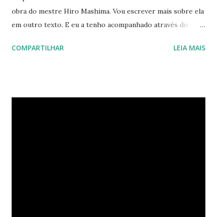
obra do mestre Hiro Mashima. Vou escrever mais sobre ela
em outro texto. E eu a tenho acompanhado através do
aplicativo para leitura de mangás do Crunchyroll. O que
COMPARTILHAR
LEIA MAIS
destaco, neste momento, é o esforço do autor em se
reinventar. Seria fácil copiar o que deu certo em Fairy Tail
(FT), entretanto, estou notando que o autor está se
esforçando para fazer algo novo. Evidentemente, temos
algumas referências aqui e acolá, assim como easter eggs
escondidos, mas a história gira em torno de uma ficção que
pouco lembra, até este momento, Fairy Tail. É um esforço
genuíno. E este esforço tem deixado a história caminhar
longe de sua “irmã” mais velha (FT). Se vai conseguir
convencer o público é outra questão. Segundo o ANN, o
primeiro volume da saga não decolou muito em vendas
(30K). Vamos torcer pelo sucesso desta obra! Filmes de
animês via stre...