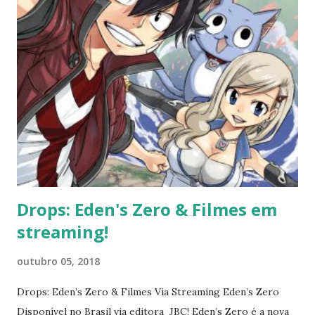
inspirada em um esporte chamado badminton. Eu não
imaginei que veria uma animação assim e, muito menos, que
eu gostaria tanto dela. A estrutura é diferente do que
estamos acostumados com animações do gênero. Em
gêneros assim, muitas vezes, acompanhamos a chegada de
um personagem iniciante que vai descobrindo segredos e
vai se apaixonando pelo esporte, ou a chegada de um
personagem veterano que muda a cara de um time que está
fadado ao fracasso. Estas são as estruturas mais comuns. Eu
nunca tin...
Drops: Eden's Zero & Filmes em
streaming!
outubro 05, 2018
Drops: Eden’s Zero & Filmes Via Streaming Eden’s Zero
Disponível no Brasil via editora JBC! Eden’s Zero é a nova