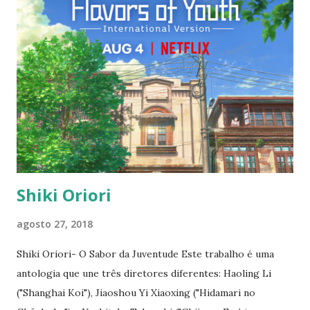
adequado. Resolvi abandonar a série e dar um belo ZERO a
ela pelo reforço a esta ideologia que deve ser combatida.
Episódio 6 Nota DEZ Hanebado ganha outro 10 pelos
efeitos sonoros da série. No episódio 7, fomos levados a
assistir ao combate da personagem principal contra uma de
suas adversárias. Uma animação impecável, um roteiro
muito bem construído, diálogos intensos e um confronto
magnífico que me fez crer que a personagem principal
deverá re...
Shiki Oriori
agosto 27, 2018
Shiki Oriori- O Sabor da Juventude Este trabalho é uma
antologia que une três diretores diferentes: Haoling Li
("Shanghai Koi"), Jiaoshou Yi Xiaoxing ("Hidamari no