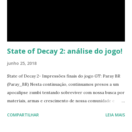
troca de dinheiro de publicidade do governo. Sem uma
mídia livre, não seremos realmente democráticos, estando
sempre à beira da tirania. Mais para frente, darei outro
zero para o jornalismo, mas por casos mais específicos em
relação a estas eleições....
State of Decay 2: análise do jogo!
junho 25, 2018
State of Decay 2- Impressões finais do jogo GT: Paray BR
(Paray_BR) Nesta continuação, continuamos presos a um
apocalipse zumbi tentando sobreviver com nossa busca por
materiais, armas e crescimento de nossa comunidade e
aliados. Basicamente, esta é a premissa deste novo jogo da
COMPARTILHAR
LEIA MAIS
franquia da Undead Labs e da Microsoft Studios e que
venho a tecer considerações em uma análise final do jogo.