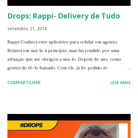
Drops: Rappi- Delivery de Tudo
setembro 21, 2018
Rappi Conheci este aplicativo para celular em agosto.
Relutei em usá-lo à princípio, mas fui rendido por uma
situação que me obrigou a usá-lo. Depois do uso, como
gostei de tê-lo baixado. Com ele, já fiz pedido de
mercadinhos, super-mercados, restaurantes e farmácias.
COMPARTILHAR
LEIA MAIS
Apesar de travar algumas vezes, ele é bem simples de usar
e uma mão na roda para uma pessoa sozinha como eu. Ao
pedir uma encomenda em um super-mercado, uma pessoa é
designada para fazer suas compras e outra para entregar
seu pedido. Caso algum produto esteja ausente, você é
avisado e ode optar por uma troca ou pelo cancelamento
do produto. Tudo muito cordial e simples. Gostei de ter