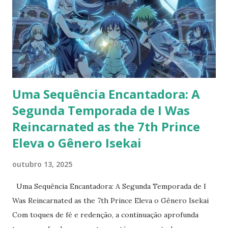
aventureiro extremamente poderoso, mas sua timidez
extrema o impede de formar um grupo, deixando-o preso
na cidade inicial de sua jornada. Um dia, três belas mulheres
– Ciel , Anemone e Goa – se aproximam dele para formar
uma party. No entanto, elas são assassinas secretas com a
miss...
Uma Sequência Encantadora: A
Segunda Temporada de I Was
Reincarnated as the 7th Prince
Eleva o Gênero Isekai
outubro 13, 2025
Uma Sequência Encantadora: A Segunda Temporada de I
Was Reincarnated as the 7th Prince Eleva o Gênero Isekai
Com toques de fé e redenção, a continuação aprofunda