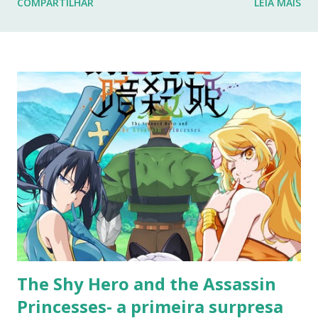
COMPARTILHAR
LEIA MAIS
fraturas. Esses desafios têm impactado profundamente
minha rotina e minha capacidade de manter o ritmo de
produção de conteúdo que sempre busquei oferecer aqui.
Por isso, tomei a difícil decisão de dar uma pausa no blog.
Não posso garantir quando — ou se — retornarei. Neste
momento, minha prioridade precisa ser cuidar da minha
saúde e buscar qualidade de vida dentro das limitações que
enfrento. Quero agradecer imensamente a cada um de
vocês que esteve comigo, que leu, comentou, compartilho...
The Shy Hero and the Assassin
Princesses- a primeira surpresa