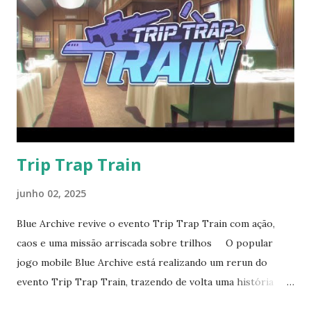
segunda chance. E essa chance finalmente veio! O evento
em questão que disponibilizou Rio Tsukatsuki como
personagem jogável em Blue Archive foi o "Code: BOX -
Shadow Looming Over Millennium ~One Question and Two
Answers~", lançado durante as comemorações do 4º
aniversário do jogo, em janeiro de 2025, no servidor
japonês, e posteriormente em julho de 2025 no global. Esse
evento marca um momento pivotal, integ...
Trip Trap Train
junho 02, 2025
Blue Archive revive o evento Trip Trap Train com ação,
caos e uma missão arriscada sobre trilhos O popular
jogo mobile Blue Archive está realizando um rerun do
evento Trip Trap Train, trazendo de volta uma história
repleta de ação, comédia e tensão política, desta vez com a