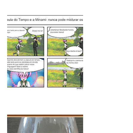
rioridade precisa ser cuidar da minha
entro das limitações que enfrento.
da um de vocês que esteve comigo,