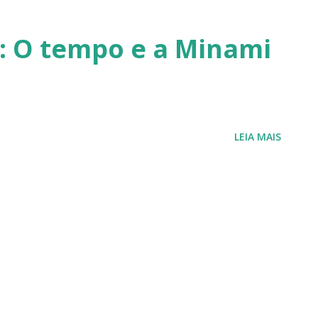
retornarei. Neste momento, minha p
: O tempo e a Minami
saúde e buscar qualidade de vida d
Quero agradecer imensamente a ca
que leu, comentou, compartilho...
LEIA MAIS