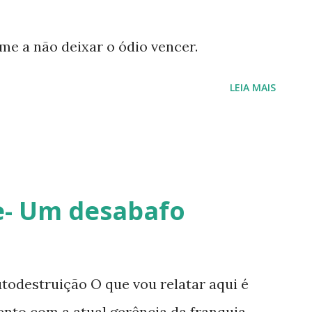
ume a não deixar o ódio vencer.
LEIA MAIS
e- Um desabafo
utodestruição O que vou relatar aqui é
to com a atual gerência da franquia