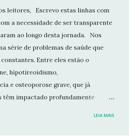
s leitores, Escrevo estas linhas com
com a necessidade de ser transparente
aram ao longo desta jornada. Nos
ma série de problemas de saúde que
constantes. Entre eles estão o
e, hipotireoidismo,
cia e osteoporose grave, que já
ios têm impactado profundamente
e manter o ritmo de produção de
LEIA MAIS
r aqui. Por isso, tomei a difícil
 Não posso garantir quando — ou se —