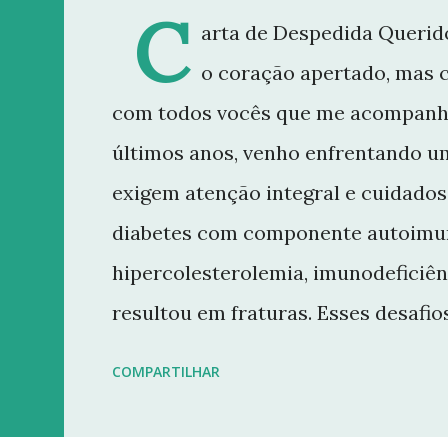
C
arta de Despedida Querido
o coração apertado, mas 
com todos vocês que me acompanh
últimos anos, venho enfrentando u
exigem atenção integral e cuidados 
diabetes com componente autoimun
hipercolesterolemia, imunodeficiên
resultou em fraturas. Esses desaf
minha rotina e minha capacidade d
COMPARTILHAR
conteúdo que sempre busquei oferece
decisão de dar uma pausa no blog.