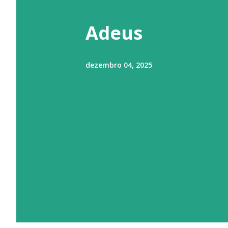
t
a
Adeus
g
e
dezembro 04, 2025
n
s