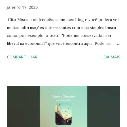
janeiro 17, 2025
Cito Mises com frequência em meu blog e você poderá ver
muitas informações interessantes com uma simples busca
como, por exemplo, o texto: "Pode um conservador ser
liberal na economia?" que você encontra aqui: Pode um
conservador ser liberal? Agora, venho compartilhar um
COMPARTILHAR
LEIA MAIS
vídeo curto sobre a biografia de Mises que pode ajudar em
sua pesquisa sobre ele e sua ação no campo econômico.
Conheça mais sobre Mises clicando no vídeo: Visite aqui:
Mises Brasil Sobre ser conservador e liberal na economia é
simples. O modelo econômico conservador pode ser visto
como protecionista e nacionalista, sendo bem próximo do
modelo de Estado mais abrangente, mas a economia liberal
defende um livre mercado e uma ação mínima do Estado
sobre a vida das pessoas. Sendo mais preciso, afirmo que a