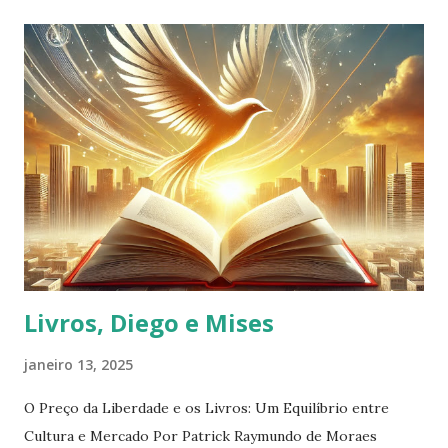
mundo despertar. (Pré-refrão) Sem desconto que destrói,
sem controle a limitar. O saber cresce e constrói, uma
nação a se elevar. (Refrão) Livros voam como aves, na
economia a brilhar. Livre mercado é a chave, pra cultura
prosperar. (Final) Viva a liberdade, viva a educação. Que o
mercado seja livre, pra iluminar cada nação!
Livros, Diego e Mises
janeiro 13, 2025
O Preço da Liberdade e os Livros: Um Equilíbrio entre
Cultura e Mercado Por Patrick Raymundo de Moraes