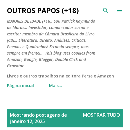
Pular para o conteúdo principal
OUTROS PAPOS (+18)
MAIORES DE IDADE (+18). Sou Patrick Raymundo
de Moraes. Investidor, comunicador social e
escritor membro da Câmara Brasileira do Livro
(CBL). Literatura, Direito, Análises, Críticas,
Poemas e Quadrinhos! Errando sempre, mas
sempre em frente!... This blog uses cookies from
Amazon, Google, Blogger, Double Click and
Gravatar.
Livros e outros trabalhos na editora Perse e Amazon
Página inicial
Mais…
P
Mostrando postagens de
MOSTRAR TUDO
o
janeiro 12, 2025
s