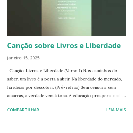
economia do ponto de vista liberal e a economia do ponto
de vista conservador divergem em algumas premissas
centrais sobre o papel do mercado, do governo e das
tradições econômicas. Embora ambos po...
Canção sobre Livros e Liberdade
janeiro 15, 2025
Canção: Livros e Liberdade (Verso 1) Nos caminhos do
saber, um livro é a porta a abrir. Na liberdade do mercado,
há ideias por descobrir. (Pré-refrão) Sem censura, sem
amarras, a verdade vem à tona. A educação prospera, onde a
liberdade ressona. (Refrão) Livros voam como aves, na
COMPARTILHAR
LEIA MAIS
economia a brilhar. Livre mercado é a chave, pra cultura
prosperar. (Verso 2) Editoras são corajosas, assumem
riscos pra criar. Livrarias, guardiãs honrosas, fazem o