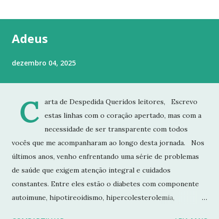
t
a
g
Adeus
e
n
dezembro 04, 2025
s
C
arta de Despedida Queridos leitores, Escrevo
estas linhas com o coração apertado, mas com a
necessidade de ser transparente com todos
vocês que me acompanharam ao longo desta jornada. Nos
últimos anos, venho enfrentando uma série de problemas
de saúde que exigem atenção integral e cuidados
constantes. Entre eles estão o diabetes com componente
autoimune, hipotireoidismo, hipercolesterolemia,
imunodeficiência e osteoporose grave, que já resultou em