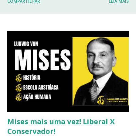
COMPARTILHAR
LEIA MAIS
fraturas. Esses desafios têm impactado profundamente
minha rotina e minha capacidade de manter o ritmo de
produção de conteúdo que sempre busquei oferecer aqui.
Por isso, tomei a difícil decisão de dar uma pausa no blog.
Não posso garantir quando — ou se — retornarei. Neste
momento, minha prioridade precisa ser cuidar da minha
saúde e buscar qualidade de vida dentro das limitações que
enfrento. Quero agradecer imensamente a cada um de
vocês que esteve comigo, que leu, comentou, compartilho...
Mises mais uma vez! Liberal X
Conservador!