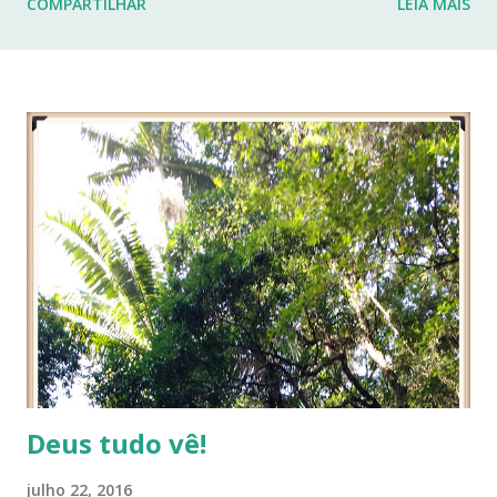
COMPARTILHAR
LEIA MAIS
fraturas. Esses desafios têm impactado profundamente
minha rotina e minha capacidade de manter o ritmo de
produção de conteúdo que sempre busquei oferecer aqui.
Por isso, tomei a difícil decisão de dar uma pausa no blog.
Não posso garantir quando — ou se — retornarei. Neste
momento, minha prioridade precisa ser cuidar da minha
saúde e buscar qualidade de vida dentro das limitações que
enfrento. Quero agradecer imensamente a cada um de
vocês que esteve comigo, que leu, comentou, compartilho...
Deus tudo vê!
julho 22, 2016