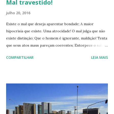
Mal travestido!
julho 20, 2016
Existe o mal que deseja aparentar bondade; A maior
hipocrisia que existe. Uma atrocidade! O mal julga que não
existe distinção; Que o homem é ignorante, maldição! Tenta
que seus atos maus pareçam coerentes; Entorpece o saber
com mentiras que são suas correntes; Procurando
COMPARTILHAR
LEIA MAIS
confundir o saber; Fazer o homem tropeçar, cair sem
perceber. Mente com sofismas, usando de estratégias; Ele
não deseja cair em suas próprias tragédias; Deseja a todos
enfraquecer; Para com isso reinar, manipulando o poder.
Para evitar cair em sua armadilha, Cabe ao homem tudo
conhecer; Pois o saber é a nossa cartilha; Para o mal
travestido de bem poder vencer.