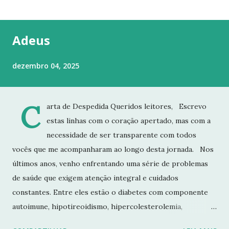
t
a
g
Adeus
e
n
dezembro 04, 2025
s
C
arta de Despedida Queridos leitores, Escrevo
estas linhas com o coração apertado, mas com a
necessidade de ser transparente com todos
vocês que me acompanharam ao longo desta jornada. Nos
últimos anos, venho enfrentando uma série de problemas
de saúde que exigem atenção integral e cuidados
constantes. Entre eles estão o diabetes com componente
autoimune, hipotireoidismo, hipercolesterolemia,
imunodeficiência e osteoporose grave, que já resultou em