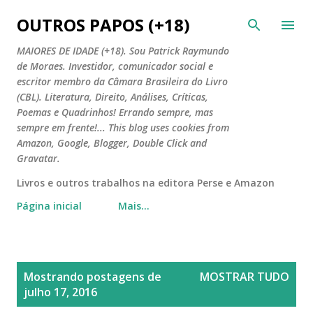
Pular para o conteúdo principal
OUTROS PAPOS (+18)
MAIORES DE IDADE (+18). Sou Patrick Raymundo
de Moraes. Investidor, comunicador social e
escritor membro da Câmara Brasileira do Livro
(CBL). Literatura, Direito, Análises, Críticas,
Poemas e Quadrinhos! Errando sempre, mas
sempre em frente!... This blog uses cookies from
Amazon, Google, Blogger, Double Click and
Gravatar.
Livros e outros trabalhos na editora Perse e Amazon
Página inicial
Mais…
P
Mostrando postagens de
MOSTRAR TUDO
o
julho 17, 2016
s