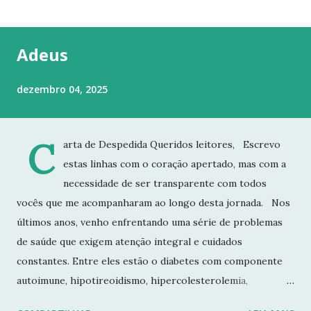
t
a
g
Adeus
e
n
dezembro 04, 2025
s
C
arta de Despedida Queridos leitores, Escrevo
estas linhas com o coração apertado, mas com a
necessidade de ser transparente com todos
vocês que me acompanharam ao longo desta jornada. Nos
últimos anos, venho enfrentando uma série de problemas
de saúde que exigem atenção integral e cuidados
constantes. Entre eles estão o diabetes com componente
autoimune, hipotireoidismo, hipercolesterolemia,
imunodeficiência e osteoporose grave, que já resultou em