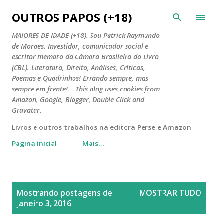
Pular para o conteúdo principal
OUTROS PAPOS (+18)
MAIORES DE IDADE (+18). Sou Patrick Raymundo
de Moraes. Investidor, comunicador social e
escritor membro da Câmara Brasileira do Livro
(CBL). Literatura, Direito, Análises, Críticas,
Poemas e Quadrinhos! Errando sempre, mas
sempre em frente!... This blog uses cookies from
Amazon, Google, Blogger, Double Click and
Gravatar.
Livros e outros trabalhos na editora Perse e Amazon
Página inicial
Mais…
P
Mostrando postagens de
MOSTRAR TUDO
o
janeiro 3, 2016
s