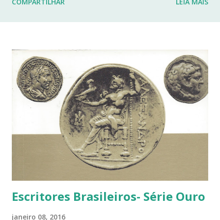
COMPARTILHAR
LEIA MAIS
fraturas. Esses desafios têm impactado profundamente
minha rotina e minha capacidade de manter o ritmo de
produção de conteúdo que sempre busquei oferecer aqui.
Por isso, tomei a difícil decisão de dar uma pausa no blog.
Não posso garantir quando — ou se — retornarei. Neste
momento, minha prioridade precisa ser cuidar da minha
saúde e buscar qualidade de vida dentro das limitações que
enfrento. Quero agradecer imensamente a cada um de
vocês que esteve comigo, que leu, comentou, compartilho...
Escritores Brasileiros- Série Ouro
janeiro 08, 2016