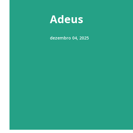
t
a
Adeus
g
e
dezembro 04, 2025
n
s