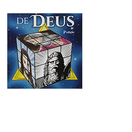
rioridade precisa ser cuidar da minha
entro das limitações que enfrento.
da um de vocês que esteve comigo,