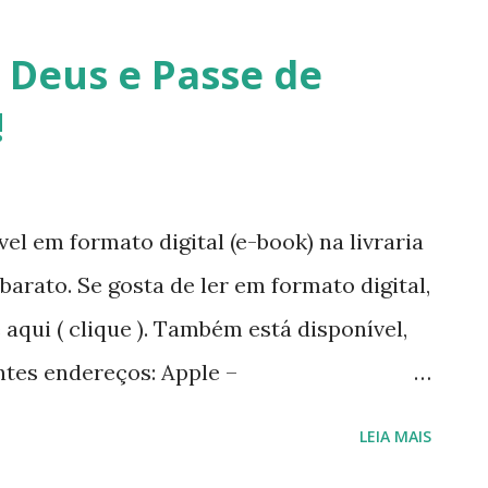
retornarei. Neste momento, minha p
 Deus e Passe de
saúde e buscar qualidade de vida d
!
Quero agradecer imensamente a ca
que leu, comentou, compartilho...
el em formato digital (e-book) na livraria
rato. Se gosta de ler em formato digital,
 aqui ( clique ). Também está disponível,
ntes endereços: Apple –
/book/faces-de-deus/id1265175506?mt=11
LEIA MAIS
m/br/pt/ebook/faces-de-deus Google