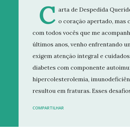
C
arta de Despedida Querido
o coração apertado, mas 
com todos vocês que me acompanh
últimos anos, venho enfrentando u
exigem atenção integral e cuidados 
diabetes com componente autoimun
hipercolesterolemia, imunodeficiên
resultou em fraturas. Esses desaf
minha rotina e minha capacidade d
COMPARTILHAR
conteúdo que sempre busquei oferece
decisão de dar uma pausa no blog.