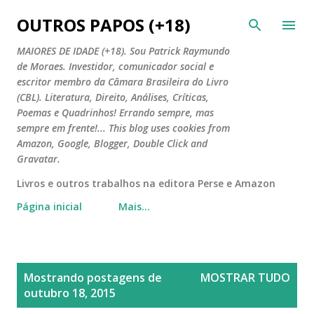
Pular para o conteúdo principal
OUTROS PAPOS (+18)
MAIORES DE IDADE (+18). Sou Patrick Raymundo
de Moraes. Investidor, comunicador social e
escritor membro da Câmara Brasileira do Livro
(CBL). Literatura, Direito, Análises, Críticas,
Poemas e Quadrinhos! Errando sempre, mas
sempre em frente!... This blog uses cookies from
Amazon, Google, Blogger, Double Click and
Gravatar.
Livros e outros trabalhos na editora Perse e Amazon
Página inicial
Mais…
P
Mostrando postagens de
MOSTRAR TUDO
o
outubro 18, 2015
s