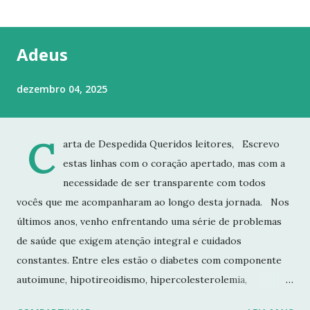
t
a
g
Adeus
e
n
dezembro 04, 2025
s
C
arta de Despedida Queridos leitores, Escrevo
estas linhas com o coração apertado, mas com a
necessidade de ser transparente com todos
vocês que me acompanharam ao longo desta jornada. Nos
últimos anos, venho enfrentando uma série de problemas
de saúde que exigem atenção integral e cuidados
constantes. Entre eles estão o diabetes com componente
autoimune, hipotireoidismo, hipercolesterolemia,
imunodeficiência e osteoporose grave, que já resultou em