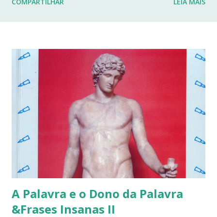
COMPARTILHAR
LEIA MAIS
fraturas. Esses desafios têm impactado profundamente
minha rotina e minha capacidade de manter o ritmo de
produção de conteúdo que sempre busquei oferecer aqui.
Por isso, tomei a difícil decisão de dar uma pausa no blog.
Não posso garantir quando — ou se — retornarei. Neste
momento, minha prioridade precisa ser cuidar da minha
saúde e buscar qualidade de vida dentro das limitações que
enfrento. Quero agradecer imensamente a cada um de
vocês que esteve comigo, que leu, comentou, compartilho...
A Palavra e o Dono da Palavra
&Frases Insanas II