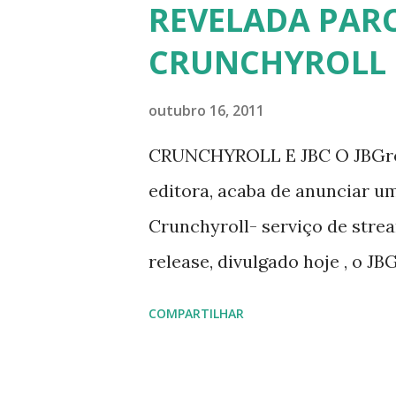
REVELADA PARC
amigos para levantar recursos
CRUNCHYROLL E
Show de Rock e Noite da 
outubro 16, 2011
CRUNCHYROLL E JBC O JBGrou
editora, acaba de anunciar um
Crunchyroll- serviço de stre
release, divulgado hoje , o J
comunicação da empresa- para
COMPARTILHAR
tradução do sistema e legend
responsável por um feito inéd