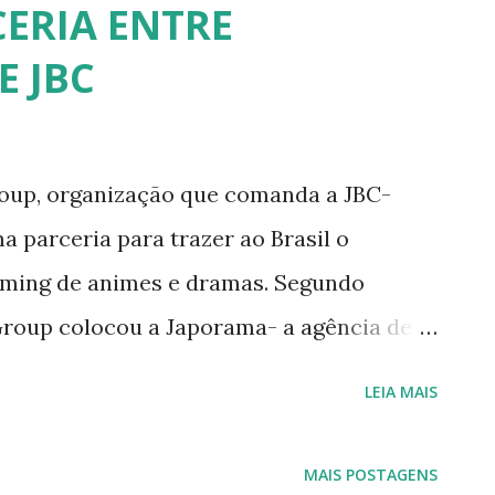
ERIA ENTRE
. Se você mora na região, e puder, ajude.
 JBC
Pizza!
p, organização que comanda a JBC-
a parceria para trazer ao Brasil o
aming de animes e dramas. Segundo
BGroup colocou a Japorama- a agência de
 cuidar da divulgação, localização e
LEIA MAIS
as para o português. Esta parceria será
ito, pois será o primeiro idioma (além do
MAIS POSTAGENS