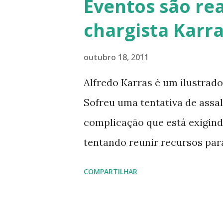
Eventos são rea
chargista Karr
outubro 18, 2011
Alfredo Karras é um ilustrad
Sofreu uma tentativa de assal
complicação que está exigindo
tentando reunir recursos par
situação dele e torno a divul
COMPARTILHAR
salva uma vida, salva todo u
o site para que vocês possam 
Karras E aqui embaixo estão 