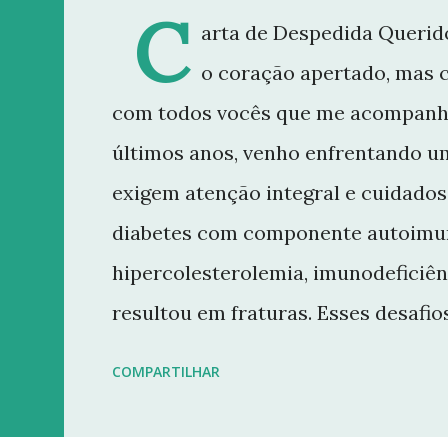
C
arta de Despedida Querido
o coração apertado, mas 
com todos vocês que me acompanh
últimos anos, venho enfrentando u
exigem atenção integral e cuidados 
diabetes com componente autoimun
hipercolesterolemia, imunodeficiên
resultou em fraturas. Esses desaf
minha rotina e minha capacidade d
COMPARTILHAR
conteúdo que sempre busquei oferece
decisão de dar uma pausa no blog.