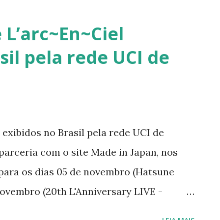
retornarei. Neste momento, minha p
 L’arc~En~Ciel
saúde e buscar qualidade de vida d
sil pela rede UCI de
Quero agradecer imensamente a ca
que leu, comentou, compartilho...
exibidos no Brasil pela rede UCI de
arceria com o site Made in Japan, nos
para os dias 05 de novembro (Hatsune
 novembro (20th L'Anniversary LIVE -
 às 20h00. Shows com bandas japonesas,