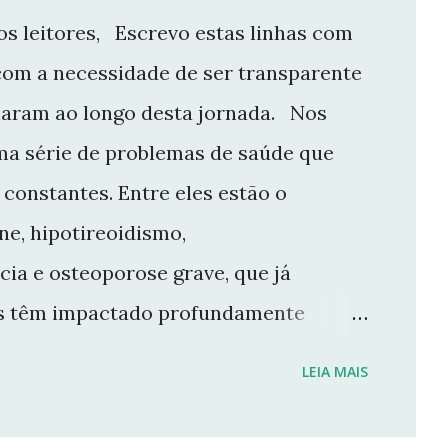
s leitores, Escrevo estas linhas com
com a necessidade de ser transparente
aram ao longo desta jornada. Nos
ma série de problemas de saúde que
constantes. Entre eles estão o
e, hipotireoidismo,
cia e osteoporose grave, que já
ios têm impactado profundamente
e manter o ritmo de produção de
LEIA MAIS
r aqui. Por isso, tomei a difícil
 Não posso garantir quando — ou se —