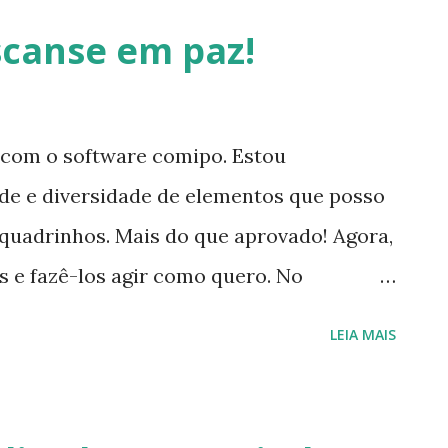
taurante e sushi bar Hideki. Há também
canse em paz!
, um ensaio com a modelo Neide
s". Segundo o que li no release, "com
ocê pode localizar de forma fácil e rápida
 com o software comipo. Estou
deseja", e assim fui conferir a revista
de e diversidade de elementos que posso
l e, de fato, é muito versátil. Podemos
quadrinhos. Mais do que aprovado! Agora,
ara a página que queremos e, além disso,
 e fazê-los agir como quero. No
encontra o vovô nas ruas. :) Espero que
LEIA MAIS
criar esse quadrinho! Pode demorar para