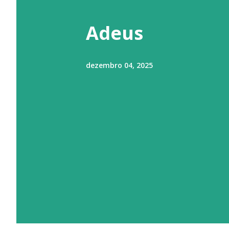
t
a
Adeus
g
e
dezembro 04, 2025
n
s