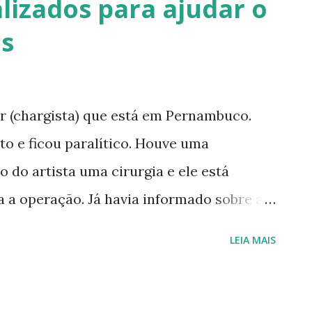
lizados para ajudar o
as
or (chargista) que está em Pernambuco.
to e ficou paralítico. Houve uma
 do artista uma cirurgia e ele está
a a operação. Já havia informado sobre a
gar, pois, como disse anteriormente: quem
LEIA MAIS
m universo. Vamos tentar ajudá-lo. Este é
conhecer melhor a história dele: Alfredo
os dois eventos que serão realizados por