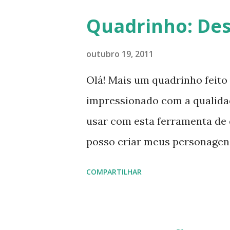
água na boca do baladado res
Quadrinho: Des
espaço para notícias frescas
Tsukasaki, mangás e muito mai
outubro 19, 2011
foco na Culinária Japonesa, v
Olá! Mais um quadrinho feito
a matéria ou a informação que 
impressionado com a qualida
virtual. Ela abre de forma fáci
usar com esta ferramenta de 
clicar no índice e ir direto p
posso criar meus personagens
po...
quadrinho de hoje, o pessoal 
COMPARTILHAR
gostem! Foi muito divertido 
abrir!