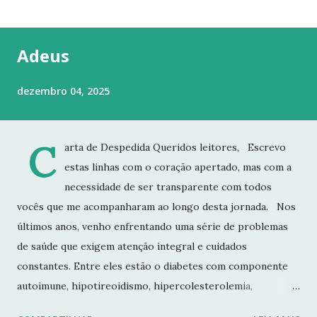
t
a
g
Adeus
e
n
dezembro 04, 2025
s
C
arta de Despedida Queridos leitores, Escrevo
estas linhas com o coração apertado, mas com a
necessidade de ser transparente com todos
vocês que me acompanharam ao longo desta jornada. Nos
últimos anos, venho enfrentando uma série de problemas
de saúde que exigem atenção integral e cuidados
constantes. Entre eles estão o diabetes com componente
autoimune, hipotireoidismo, hipercolesterolemia,
imunodeficiência e osteoporose grave, que já resultou em