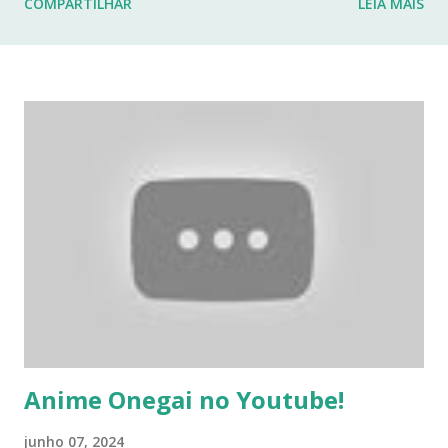
COMPARTILHAR
LEIA MAIS
fraturas. Esses desafios têm impactado profundamente
minha rotina e minha capacidade de manter o ritmo de
produção de conteúdo que sempre busquei oferecer aqui.
Por isso, tomei a difícil decisão de dar uma pausa no blog.
Não posso garantir quando — ou se — retornarei. Neste
momento, minha prioridade precisa ser cuidar da minha
saúde e buscar qualidade de vida dentro das limitações que
enfrento. Quero agradecer imensamente a cada um de
vocês que esteve comigo, que leu, comentou, compartilho...
Anime Onegai no Youtube!
junho 07, 2024