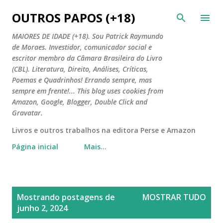
Pular para o conteúdo principal
OUTROS PAPOS (+18)
MAIORES DE IDADE (+18). Sou Patrick Raymundo
de Moraes. Investidor, comunicador social e
escritor membro da Câmara Brasileira do Livro
(CBL). Literatura, Direito, Análises, Críticas,
Poemas e Quadrinhos! Errando sempre, mas
sempre em frente!... This blog uses cookies from
Amazon, Google, Blogger, Double Click and
Gravatar.
Livros e outros trabalhos na editora Perse e Amazon
Página inicial
Mais…
P
Mostrando postagens de
MOSTRAR TUDO
o
junho 2, 2024
s