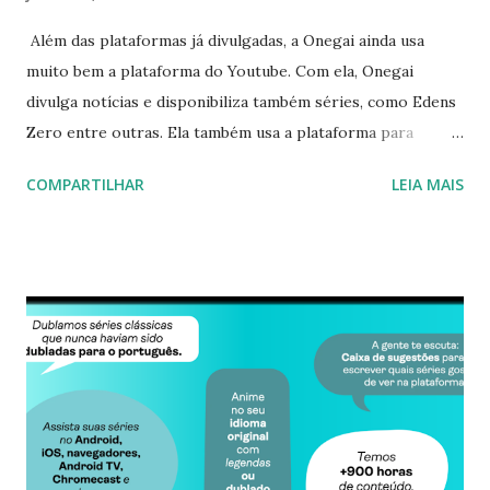
Além das plataformas já divulgadas, a Onegai ainda usa
muito bem a plataforma do Youtube. Com ela, Onegai
divulga notícias e disponibiliza também séries, como Edens
Zero entre outras. Ela também usa a plataforma para
conversar com os fãs e clientes. São dois canais. Um em
COMPARTILHAR
LEIA MAIS
espanhol e o outro em português. Se achou interessante
usar o Youtube para assistir a séries de forma oficial, se
inscreva lá e comece a se divertir!