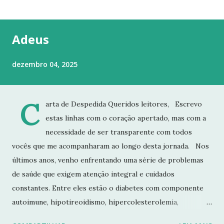
t
a
g
Adeus
e
n
dezembro 04, 2025
s
C
arta de Despedida Queridos leitores, Escrevo
estas linhas com o coração apertado, mas com a
necessidade de ser transparente com todos
vocês que me acompanharam ao longo desta jornada. Nos
últimos anos, venho enfrentando uma série de problemas
de saúde que exigem atenção integral e cuidados
constantes. Entre eles estão o diabetes com componente
autoimune, hipotireoidismo, hipercolesterolemia,
imunodeficiência e osteoporose grave, que já resultou em