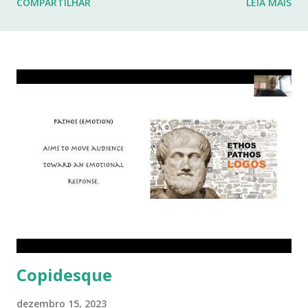
COMPARTILHAR
LEIA MAIS
fraturas. Esses desafios têm impactado profundamente
minha rotina e minha capacidade de manter o ritmo de
produção de conteúdo que sempre busquei oferecer aqui.
Por isso, tomei a difícil decisão de dar uma pausa no blog.
Não posso garantir quando — ou se — retornarei. Neste
momento, minha prioridade precisa ser cuidar da minha
saúde e buscar qualidade de vida dentro das limitações que
enfrento. Quero agradecer imensamente a cada um de
vocês que esteve comigo, que leu, comentou, compartilho...
Copidesque
dezembro 15, 2023