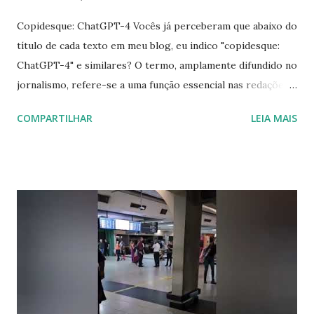
Copidesque: ChatGPT-4 Vocês já perceberam que abaixo do
título de cada texto em meu blog, eu indico "copidesque:
ChatGPT-4" e similares? O termo, amplamente difundido no
jornalismo, refere-se a uma função essencial nas redações,
e sua relevância persiste até hoje. "Copidesque" deriva do
COMPARTILHAR
LEIA MAIS
inglês "copydesk", termo que descreve um setor nas
redações de jornais responsável pela checagem do material
enviado pelos jornalistas. Essa equipe verifica a
conformidade da fonte utilizada com a padrão do veículo de
comunicação, a correção da diagramação e da página de
publicação, a adequação das imagens e possíveis erros de
português ou tipografia. É uma das seções mais cruciais de
uma redação, pois também avalia a veracidade das
informações fornecidas pelos jornalistas. Seu objetivo é
garantir a precisão e o alinhamento com a linha editorial.