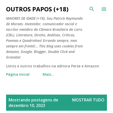
Pular para o conteúdo principal
OUTROS PAPOS (+18)
MAIORES DE IDADE (+18). Sou Patrick Raymundo
de Moraes. Investidor, comunicador social e
escritor membro da Câmara Brasileira do Livro
(CBL). Literatura, Direito, Análises, Críticas,
Poemas e Quadrinhos! Errando sempre, mas
sempre em frente!... This blog uses cookies from
Amazon, Google, Blogger, Double Click and
Gravatar.
Livros e outros trabalhos na editora Perse e Amazon
Página inicial
Mais…
P
Mostrando postagens de
MOSTRAR TUDO
o
dezembro 10, 2023
s