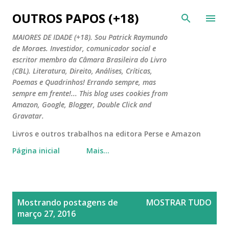
Pular para o conteúdo principal
OUTROS PAPOS (+18)
MAIORES DE IDADE (+18). Sou Patrick Raymundo
de Moraes. Investidor, comunicador social e
escritor membro da Câmara Brasileira do Livro
(CBL). Literatura, Direito, Análises, Críticas,
Poemas e Quadrinhos! Errando sempre, mas
sempre em frente!... This blog uses cookies from
Amazon, Google, Blogger, Double Click and
Gravatar.
Livros e outros trabalhos na editora Perse e Amazon
Página inicial
Mais…
P
Mostrando postagens de
MOSTRAR TUDO
o
março 27, 2016
s