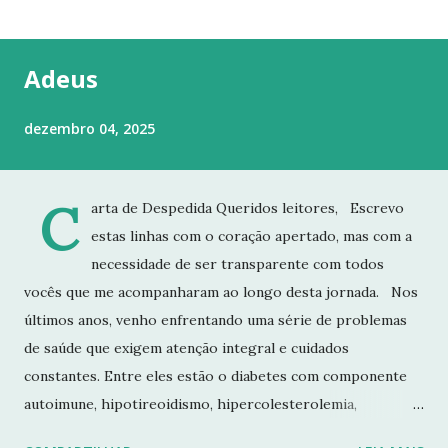
t
a
g
Adeus
e
n
dezembro 04, 2025
s
C
arta de Despedida Queridos leitores, Escrevo
estas linhas com o coração apertado, mas com a
necessidade de ser transparente com todos
vocês que me acompanharam ao longo desta jornada. Nos
últimos anos, venho enfrentando uma série de problemas
de saúde que exigem atenção integral e cuidados
constantes. Entre eles estão o diabetes com componente
autoimune, hipotireoidismo, hipercolesterolemia,
imunodeficiência e osteoporose grave, que já resultou em