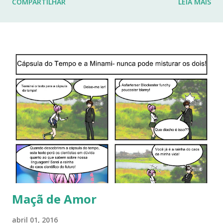
COMPARTILHAR
LEIA MAIS
fraturas. Esses desafios têm impactado profundamente
minha rotina e minha capacidade de manter o ritmo de
produção de conteúdo que sempre busquei oferecer aqui.
Por isso, tomei a difícil decisão de dar uma pausa no blog.
Não posso garantir quando — ou se — retornarei. Neste
momento, minha prioridade precisa ser cuidar da minha
saúde e buscar qualidade de vida dentro das limitações que
enfrento. Quero agradecer imensamente a cada um de
vocês que esteve comigo, que leu, comentou, compartilho...
Maçã de Amor
abril 01, 2016