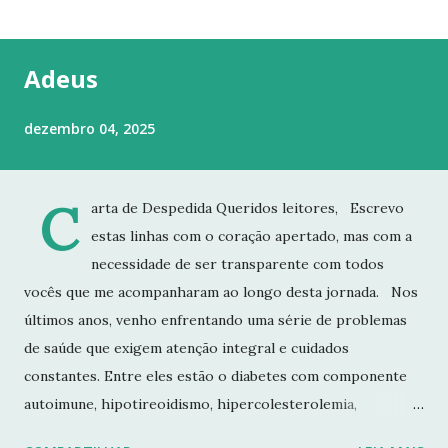
t
a
g
Adeus
e
n
dezembro 04, 2025
s
C
arta de Despedida Queridos leitores, Escrevo
estas linhas com o coração apertado, mas com a
necessidade de ser transparente com todos
vocês que me acompanharam ao longo desta jornada. Nos
últimos anos, venho enfrentando uma série de problemas
de saúde que exigem atenção integral e cuidados
constantes. Entre eles estão o diabetes com componente
autoimune, hipotireoidismo, hipercolesterolemia,
imunodeficiência e osteoporose grave, que já resultou em