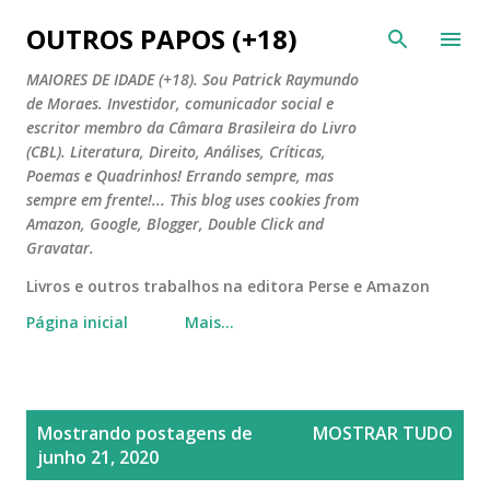
Pular para o conteúdo principal
OUTROS PAPOS (+18)
MAIORES DE IDADE (+18). Sou Patrick Raymundo
de Moraes. Investidor, comunicador social e
escritor membro da Câmara Brasileira do Livro
(CBL). Literatura, Direito, Análises, Críticas,
Poemas e Quadrinhos! Errando sempre, mas
sempre em frente!... This blog uses cookies from
Amazon, Google, Blogger, Double Click and
Gravatar.
Livros e outros trabalhos na editora Perse e Amazon
Página inicial
Mais…
P
Mostrando postagens de
MOSTRAR TUDO
o
junho 21, 2020
s