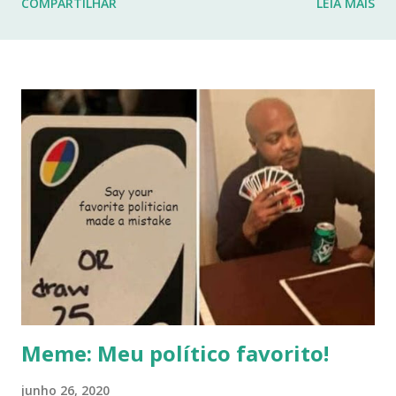
COMPARTILHAR
LEIA MAIS
fraturas. Esses desafios têm impactado profundamente
minha rotina e minha capacidade de manter o ritmo de
produção de conteúdo que sempre busquei oferecer aqui.
Por isso, tomei a difícil decisão de dar uma pausa no blog.
Não posso garantir quando — ou se — retornarei. Neste
momento, minha prioridade precisa ser cuidar da minha
saúde e buscar qualidade de vida dentro das limitações que
enfrento. Quero agradecer imensamente a cada um de
vocês que esteve comigo, que leu, comentou, compartilho...
Meme: Meu político favorito!
junho 26, 2020