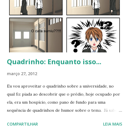
primeiros capítulos, notei que este potencial existia.
Poderiam construir um enredo como o que foi mostrado
em Basilisk ou Samurai X, isto é, aprofundando a narrativa
nos elementos históricos que ali estavam sendo contados.
E o animê começou assim. Exemplificando, Brave 10 (ani...
Quadrinho: Enquanto isso...
março 27, 2012
Eu vou aproveitar o quadrinho sobre a universidade, no
qual fiz piada ao descobrir que o prédio, hoje ocupado por
ela, era um hospício, como pano de fundo para uma
sequência de quadrinhos de humor sobre o tema. Já sabem
que o Kazuki é inspirado em mim e que, como eu, é
COMPARTILHAR
LEIA MAIS
distraído. Pois em 96, eu fui cumprimentar uma pessoa, que