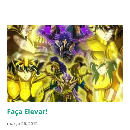
eu não conhecia, no corredor de uma faculdade e, passando
por ela, eu me virei para perguntar algo. Quando me virei...
surpresa! Aí está o quadrinho! :) Já aconteceu com vocês?
KKKK
Faça Elevar!
março 26, 2012