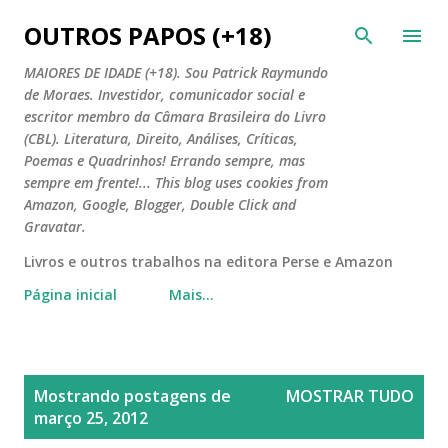
Pular para o conteúdo principal
OUTROS PAPOS (+18)
MAIORES DE IDADE (+18). Sou Patrick Raymundo
de Moraes. Investidor, comunicador social e
escritor membro da Câmara Brasileira do Livro
(CBL). Literatura, Direito, Análises, Críticas,
Poemas e Quadrinhos! Errando sempre, mas
sempre em frente!... This blog uses cookies from
Amazon, Google, Blogger, Double Click and
Gravatar.
Livros e outros trabalhos na editora Perse e Amazon
Página inicial
Mais…
P
Mostrando postagens de
MOSTRAR TUDO
o
março 25, 2012
s