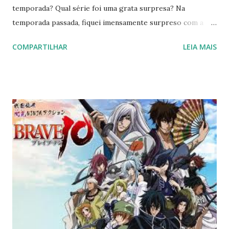
temporada? Qual série foi uma grata surpresa? Na
temporada passada, fiquei imensamente surpreso com a
qualidade de um roteiro da série The Idolm@ster e que
COMPARTILHAR
LEIA MAIS
rendeu três avaliações no site. Para hoje, a série “Surpresa
da Temporada” fica a cargo do curtíssimo e engraçado
Poyopoyo. Poyopoyo é um mangá de Ru Tatuki e que
atualmente possui 10 volumes editados pela Takeshobo. O
animê já possui mais de 12 episódios, porque já foi
renovado para uma segunda temporada. Conta a história de
um gatinho, em forma esférica, chamado Poyo, que foi
adotado por uma família. Vou confessar que, como não
conhecia o mangá, o traço do animê, assim como o tempo
de duração de cada episódio (cerca de 2 minutos e meio), me
fizeram assisti-lo por último. Ainda bem! Pois foi uma grata
surpresa! Poyopoyo é um animê tranq...