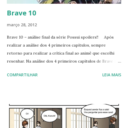
Brave 10
março 28, 2012
Brave 10 – análise final da série Possui spoilers!! Após
realizar a análise dos 4 primeiros capítulos, sempre
retorno para realizar a crítica final ao animê que escolhi
resenhar. Na análise dos 4 primeiros capítulos de Brave 10,
notei uma grande potencialidade no roteiro, que não se
COMPARTILHAR
LEIA MAIS
confirmou ao final da temporada e da série. Posso
comparar Brave 10 a um maratonista que não se preparou
adequadamente para uma prova de longa distância. Mesmo
assim foi divertido. Explico melhor à seguir. No Anime
News Network encontrei que Brave 10 (mangá) é um
seinen, ou seja, o animê deveria ter uma história mais
madura e diálogos mais bem construídos. Ao assistir os 4