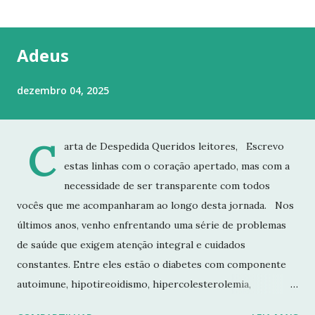
t
a
g
Adeus
e
n
dezembro 04, 2025
s
C
arta de Despedida Queridos leitores, Escrevo
estas linhas com o coração apertado, mas com a
necessidade de ser transparente com todos
vocês que me acompanharam ao longo desta jornada. Nos
últimos anos, venho enfrentando uma série de problemas
de saúde que exigem atenção integral e cuidados
constantes. Entre eles estão o diabetes com componente
autoimune, hipotireoidismo, hipercolesterolemia,
imunodeficiência e osteoporose grave, que já resultou em