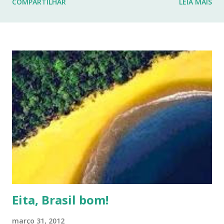
COMPARTILHAR
LEIA MAIS
fraturas. Esses desafios têm impactado profundamente
minha rotina e minha capacidade de manter o ritmo de
produção de conteúdo que sempre busquei oferecer aqui.
Por isso, tomei a difícil decisão de dar uma pausa no blog.
Não posso garantir quando — ou se — retornarei. Neste
momento, minha prioridade precisa ser cuidar da minha
saúde e buscar qualidade de vida dentro das limitações que
enfrento. Quero agradecer imensamente a cada um de
vocês que esteve comigo, que leu, comentou, compartilho...
Eita, Brasil bom!
março 31, 2012