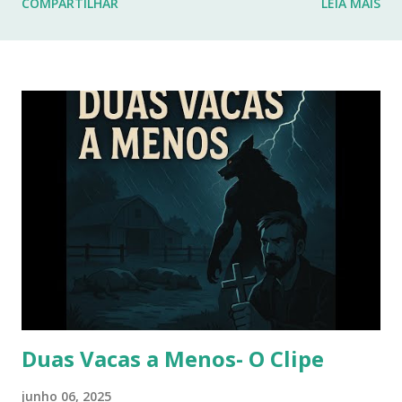
COMPARTILHAR
LEIA MAIS
fraturas. Esses desafios têm impactado profundamente
minha rotina e minha capacidade de manter o ritmo de
produção de conteúdo que sempre busquei oferecer aqui.
Por isso, tomei a difícil decisão de dar uma pausa no blog.
Não posso garantir quando — ou se — retornarei. Neste
momento, minha prioridade precisa ser cuidar da minha
saúde e buscar qualidade de vida dentro das limitações que
enfrento. Quero agradecer imensamente a cada um de
vocês que esteve comigo, que leu, comentou, compartilho...
Duas Vacas a Menos- O Clipe
junho 06, 2025