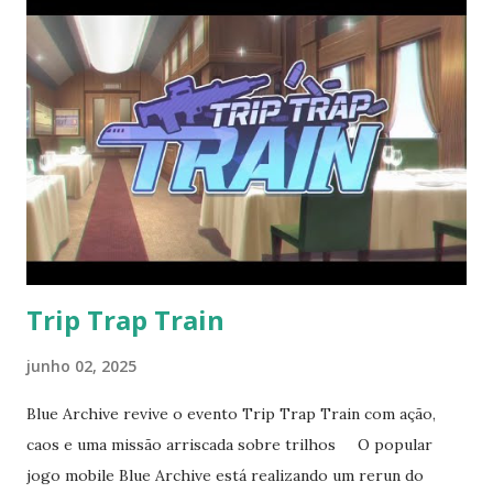
land. My daughter’s crying, fear in her eyes, Something
in the barn swallowed the night. Grabbed my axe, called
my pack, Stepped into the dark, no turning back.
Werewolf or chupacabra? Who takes the crown? The
beast rose up, ready to strike down. My fear turned fire...
Trip Trap Train
junho 02, 2025
Blue Archive revive o evento Trip Trap Train com ação,
caos e uma missão arriscada sobre trilhos O popular
jogo mobile Blue Archive está realizando um rerun do