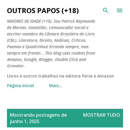
Pular para o conteúdo principal
OUTROS PAPOS (+18)
MAIORES DE IDADE (+18). Sou Patrick Raymundo
de Moraes. Investidor, comunicador social e
escritor membro da Câmara Brasileira do Livro
(CBL). Literatura, Direito, Análises, Críticas,
Poemas e Quadrinhos! Errando sempre, mas
sempre em frente!... This blog uses cookies from
Amazon, Google, Blogger, Double Click and
Gravatar.
Livros e outros trabalhos na editora Perse e Amazon
Página inicial
Mais…
P
Mostrando postagens de
MOSTRAR TUDO
o
junho 1, 2025
s