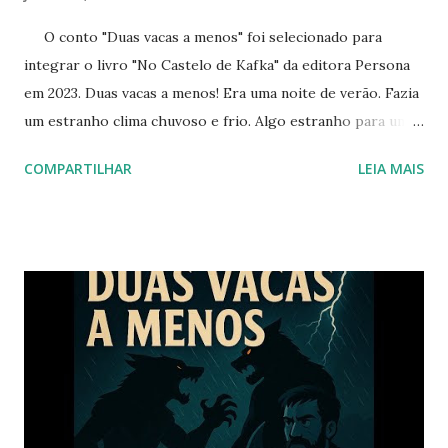
O conto "Duas vacas a menos" foi selecionado para
integrar o livro "No Castelo de Kafka" da editora Persona
em 2023. Duas vacas a menos! Era uma noite de verão. Fazia
um estranho clima chuvoso e frio. Algo estranho para uma
época em que o calor deveria predominar. Eu estava
COMPARTILHAR
LEIA MAIS
voltando para casa debaixo dessa forte chuva, tão
torrencial que poderia até ver uma arca passando no
horizonte carregando nela dois animais de cada espécie.
Era muita chuva para uma noite só! Dava para ter parcelado
essa chuva toda em 30 noites, sem juros. E eu estava
correndo para casa, tentando chegar lá sem me afogar,
quando ouvi uma voz rouca e bem distante. Eu não dei muita
importância e continuei minha corrida. E a voz foi ficando
mais forte. Acho que estou me aproximando da pessoa. ---
Cuidado com o... Quase deu para ouvir tudo! Eu continuei