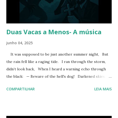
minha corrida, tentando esquivar inutilmente do vento e da
água. Como se não bastasse, algum bueiro deve ter
entupido com o lixo acu...
Duas Vacas a Menos- A música
junho 04, 2025
It was supposed to be just another summer night, But
the rain fell like a raging tide. I ran through the storm,
didn’t look back, When I heard a warning echo through
the black: — Beware of the hell's dog! Darkened skies,
silence torn, A shadow ahead, a sign of war. Silver
COMPARTILHAR
LEIA MAIS
crosses, forgotten myths, Two cows down… and
something lurks within. If it stands up, don’t fight back,
Or it’ll be the end—no turning back! Under lightning’s
glow, a beast in the haze, A hidden war, blood on the