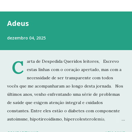
t
a
g
Adeus
e
n
dezembro 04, 2025
s
C
arta de Despedida Queridos leitores, Escrevo
estas linhas com o coração apertado, mas com a
necessidade de ser transparente com todos
vocês que me acompanharam ao longo desta jornada. Nos
últimos anos, venho enfrentando uma série de problemas
de saúde que exigem atenção integral e cuidados
constantes. Entre eles estão o diabetes com componente
autoimune, hipotireoidismo, hipercolesterolemia,
imunodeficiência e osteoporose grave, que já resultou em