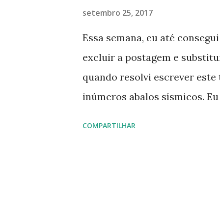
setembro 25, 2017
Essa semana, eu até consegui 
excluir a postagem e substitu
quando resolvi escrever este
inúmeros abalos sísmicos. Eu
encheu de angústia. Eu colab
COMPARTILHAR
todos para ajudarem as vítima
Giving Por intermédio da Glob
arrecadando doações destinad
humanitária. Na primeira fas
remédios e alimentos. Na seg