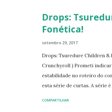
Drops: Tsuredu
Fonética!
setembro 29, 2017
Drops: Tsuredure Children & 
Crunchyroll ) Prometi indica
estabilidade no roteiro do co
esta série de curtas. A série
minutos, com roteiro claro e 
COMPARTILHAR
amor, ou seja, das declaraçõ