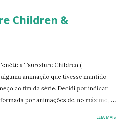
retornarei. Neste momento, minha p
re Children &
saúde e buscar qualidade de vida d
Quero agradecer imensamente a ca
que leu, comentou, compartilho...
Fonética Tsuredure Children (
r alguma animação que tivesse mantido
meço ao fim da série. Decidi por indicar
 é formada por animações de, no máximo, 15
uniforme. A série trata de declarações de
LEIA MAIS
es do primeiro amor dos personagens. São