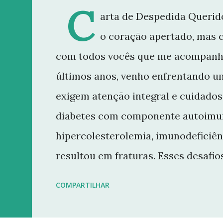
C
arta de Despedida Querido
o coração apertado, mas 
com todos vocês que me acompanh
últimos anos, venho enfrentando u
exigem atenção integral e cuidados 
diabetes com componente autoimun
hipercolesterolemia, imunodeficiên
resultou em fraturas. Esses desaf
minha rotina e minha capacidade d
COMPARTILHAR
conteúdo que sempre busquei oferece
decisão de dar uma pausa no blog.