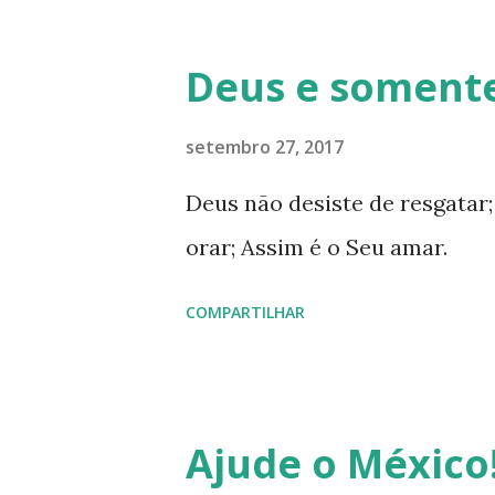
histórias que possuem inocênc
histórias cômicas sobre rela
Deus e somente
certo, porque manteve o ritmo
os relacionamentos são veloz
setembro 27, 2017
novo acordo ortográfico ( leia
Deus não desiste de resgatar;
como ideia. Aí, eu olho para 
orar; Assim é o Seu amar.
som ( fonética ) da palavra. 
COMPARTILHAR
e, então, percebo que quero 
desabafo ...
Ajude o México