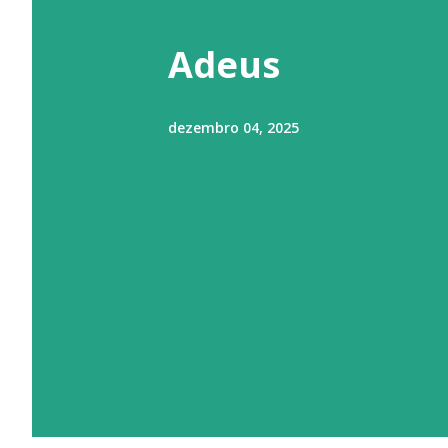
t
a
Adeus
g
e
dezembro 04, 2025
n
s