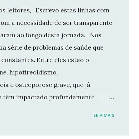
s leitores, Escrevo estas linhas com
com a necessidade de ser transparente
aram ao longo desta jornada. Nos
ma série de problemas de saúde que
constantes. Entre eles estão o
e, hipotireoidismo,
cia e osteoporose grave, que já
ios têm impactado profundamente
e manter o ritmo de produção de
LEIA MAIS
r aqui. Por isso, tomei a difícil
 Não posso garantir quando — ou se —