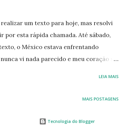
realizar um texto para hoje, mas resolvi
ir por esta rápida chamada. Até sábado,
 texto, o México estava enfrentando
 nunca vi nada parecido e meu coração se
orei com a campanha abaixo e convoco a
LEIA MAIS
s deste desastre natural. Fonte: Global
al Giving, Britt Lake (USA) está
MAIS POSTAGENS
as a suprir duas fases de ajuda
e, ajuda imediata com suprimentos,
Tecnologia do Blogger
unda fase, apoio para a recuperação em