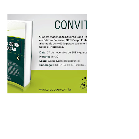
rioridade precisa ser cuidar da minha
entro das limitações que enfrento.
da um de vocês que esteve comigo,