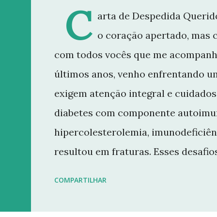
C
arta de Despedida Querido
o coração apertado, mas 
com todos vocês que me acompanh
últimos anos, venho enfrentando u
exigem atenção integral e cuidados 
diabetes com componente autoimun
hipercolesterolemia, imunodeficiên
resultou em fraturas. Esses desaf
minha rotina e minha capacidade d
COMPARTILHAR
conteúdo que sempre busquei oferece
decisão de dar uma pausa no blog.