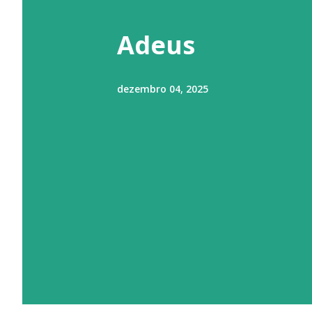
t
a
Adeus
g
e
dezembro 04, 2025
n
s