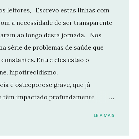
s leitores, Escrevo estas linhas com
com a necessidade de ser transparente
aram ao longo desta jornada. Nos
ma série de problemas de saúde que
constantes. Entre eles estão o
e, hipotireoidismo,
cia e osteoporose grave, que já
ios têm impactado profundamente
e manter o ritmo de produção de
LEIA MAIS
r aqui. Por isso, tomei a difícil
 Não posso garantir quando — ou se —