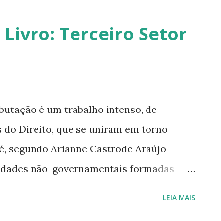
retornarei. Neste momento, minha p
Livro: Terceiro Setor
saúde e buscar qualidade de vida d
Quero agradecer imensamente a ca
que leu, comentou, compartilho...
ação é um trabalho intenso, de
s do Direito, que se uniram em torno
 é, segundo Arianne Castrode Araújo
tidades não-governamentais formadas
s lucrativos,e representa uma importante
LEIA MAIS
stado para auxiliá-lo na prestação de