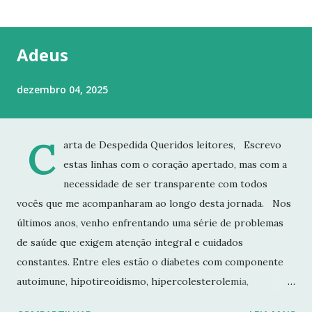
t
a
g
Adeus
e
n
dezembro 04, 2025
s
C
arta de Despedida Queridos leitores, Escrevo
estas linhas com o coração apertado, mas com a
necessidade de ser transparente com todos
vocês que me acompanharam ao longo desta jornada. Nos
últimos anos, venho enfrentando uma série de problemas
de saúde que exigem atenção integral e cuidados
constantes. Entre eles estão o diabetes com componente
autoimune, hipotireoidismo, hipercolesterolemia,
imunodeficiência e osteoporose grave, que já resultou em