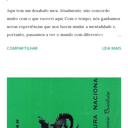
Aqui tem um desabafo meu. Atualmente, não concordo
muito com o que escrevi aqui. Com o tempo, nós ganhamos
novas experiências que nos fazem mudar a mentalidade e,
portanto, passamos a ver o mundo com diferentes
ideologias, novas ideias. De qualquer modo, esse texto
COMPARTILHAR
LEIA MAIS
aproxima-se um pouco do "Diamante em Cinzas" do ano
passado, embora aborde um tema diferente. Diamante em
Cinzas abordou a necessidade de se priorizar a mensagem
ao invés do estilo e aqui eu abordo que conhecimento e
sabedoria não necessitam de diploma. De fato, existem
muitas formas de sabedoria e conhecimento que não
necessitam de um estudo acadêmico, todavia, isso não
retira da faculdade a sua importância. É nesse ponto que eu
comecei a discordar do que escrevi.