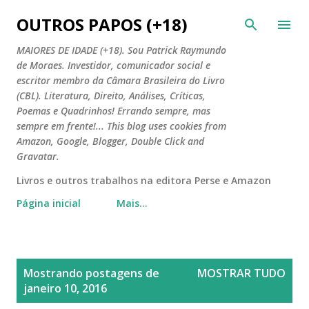
Pular para o conteúdo principal
OUTROS PAPOS (+18)
MAIORES DE IDADE (+18). Sou Patrick Raymundo
de Moraes. Investidor, comunicador social e
escritor membro da Câmara Brasileira do Livro
(CBL). Literatura, Direito, Análises, Críticas,
Poemas e Quadrinhos! Errando sempre, mas
sempre em frente!... This blog uses cookies from
Amazon, Google, Blogger, Double Click and
Gravatar.
Livros e outros trabalhos na editora Perse e Amazon
Página inicial
Mais…
P
Mostrando postagens de
MOSTRAR TUDO
o
janeiro 10, 2016
s