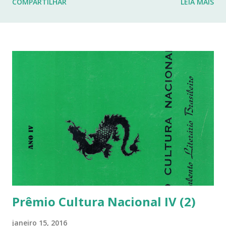
COMPARTILHAR
LEIA MAIS
fraturas. Esses desafios têm impactado profundamente
minha rotina e minha capacidade de manter o ritmo de
produção de conteúdo que sempre busquei oferecer aqui.
Por isso, tomei a difícil decisão de dar uma pausa no blog.
Não posso garantir quando — ou se — retornarei. Neste
momento, minha prioridade precisa ser cuidar da minha
saúde e buscar qualidade de vida dentro das limitações que
enfrento. Quero agradecer imensamente a cada um de
vocês que esteve comigo, que leu, comentou, compartilho...
Prêmio Cultura Nacional IV (2)
janeiro 15, 2016