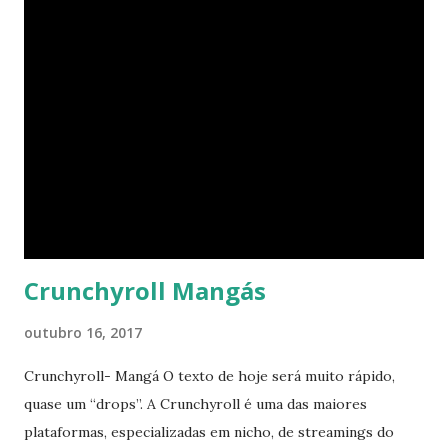
dominada pelo czar! Um mundo como esse é desolador;
Meu coração torna-se sofredor; Queria derrotar essa
mensagem, com o que for! Mas sei que nada posso fazer
contra esse torpor.
Crunchyroll Mangás
outubro 16, 2017
Crunchyroll- Mangá O texto de hoje será muito rápido,
quase um “drops”. A Crunchyroll é uma das maiores
plataformas, especializadas em nicho, de streamings do