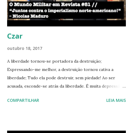
incrível! Os EUA passaram a ser o país que mais me visita,
seguido do Brasil. Até o momento, este ano de 2017 foi um
dos mais ativos ...
Czar
outubro 18, 2017
A liberdade tornou-se portadora da destruição;
Expressando-me melhor, a destruição tornou cativa a
liberdade; Tudo ela pode destruir, sem piedade! Ao ser
acusada, esconde-se atrás da liberdade. É muita depressão!
Sou livre para te aniquilar; Mas você não é livre para me
COMPARTILHAR
LEIA MAIS
atacar! Esse é o lema da destruição! Lema covarde que
busca sequestrar a expressão! Não existe como resgatar;
Essa sociedade está condenada a fracassar; Destruída será
até apenas o pó restar; Pois não entende como está