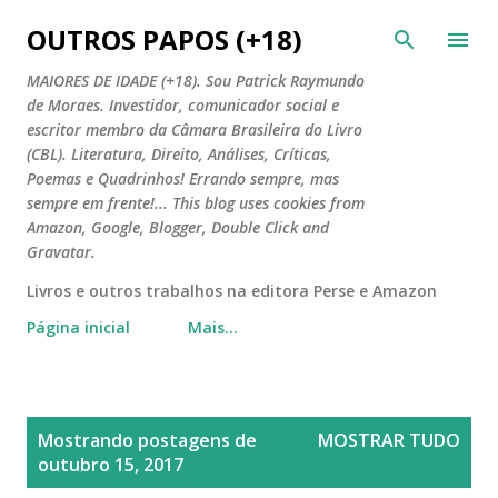
Pular para o conteúdo principal
OUTROS PAPOS (+18)
MAIORES DE IDADE (+18). Sou Patrick Raymundo
de Moraes. Investidor, comunicador social e
escritor membro da Câmara Brasileira do Livro
(CBL). Literatura, Direito, Análises, Críticas,
Poemas e Quadrinhos! Errando sempre, mas
sempre em frente!... This blog uses cookies from
Amazon, Google, Blogger, Double Click and
Gravatar.
Livros e outros trabalhos na editora Perse e Amazon
Página inicial
Mais…
P
Mostrando postagens de
MOSTRAR TUDO
o
outubro 15, 2017
s