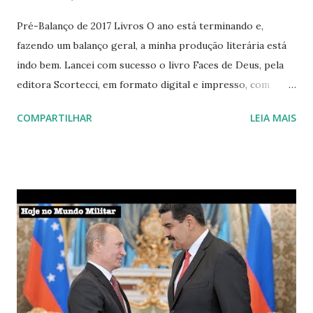
Pré-Balanço de 2017 Livros O ano está terminando e,
fazendo um balanço geral, a minha produção literária está
indo bem. Lancei com sucesso o livro Faces de Deus, pela
editora Scortecci, em formato digital e impresso, com
vendas virtuais em diversas lojas parceiras da editora. O
COMPARTILHAR
LEIA MAIS
alcance dos livros aumentou e a posição de alguns deles, no
ranking na Amazon, está boa. Saí distribuindo alguns
exemplares de forma gratuita. Dei exemplares, inclusive,
para o mercado da esquina. Ainda vou dar outros
exemplares para igrejas. Já produzi, também, conteúdo
para a antologia Prêmio Cultura Nacional 2017. Blog Este
ano comemorei a marca de 100 mil visualizações no blog e,
ainda este ano, já ultrapassei essa marca em mais de 20 mil.
E isso me impressionou, pois demorei anos para chegar em
100 mil e, em poucos meses, já fiz mais de 20% disso. Que