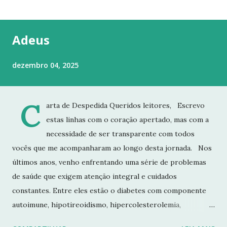
t
a
g
Adeus
e
n
dezembro 04, 2025
s
C
arta de Despedida Queridos leitores, Escrevo
estas linhas com o coração apertado, mas com a
necessidade de ser transparente com todos
vocês que me acompanharam ao longo desta jornada. Nos
últimos anos, venho enfrentando uma série de problemas
de saúde que exigem atenção integral e cuidados
constantes. Entre eles estão o diabetes com componente
autoimune, hipotireoidismo, hipercolesterolemia,
imunodeficiência e osteoporose grave, que já resultou em