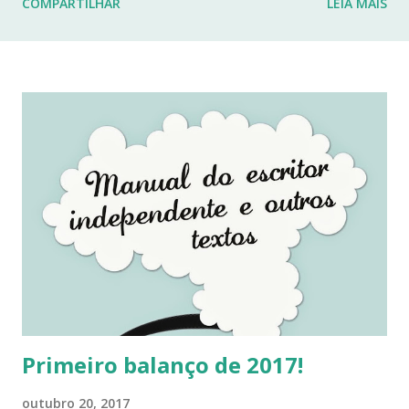
COMPARTILHAR
LEIA MAIS
fraturas. Esses desafios têm impactado profundamente
minha rotina e minha capacidade de manter o ritmo de
produção de conteúdo que sempre busquei oferecer aqui.
Por isso, tomei a difícil decisão de dar uma pausa no blog.
Não posso garantir quando — ou se — retornarei. Neste
momento, minha prioridade precisa ser cuidar da minha
saúde e buscar qualidade de vida dentro das limitações que
enfrento. Quero agradecer imensamente a cada um de
vocês que esteve comigo, que leu, comentou, compartilho...
Primeiro balanço de 2017!
outubro 20, 2017