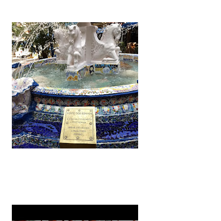
rioridade precisa ser cuidar da minha
entro das limitações que enfrento.
da um de vocês que esteve comigo,