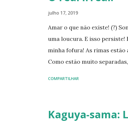
julho 17, 2019
Amar o que não existe! (?) So
uma loucura. E isso persiste! 
minha fofura! As rimas estão a
Como estão muito separadas,
agradável. Mesmo assim, vou d
COMPARTILHAR
sua construção. Procure pelo
contexto das letras.
Kaguya-sama: L