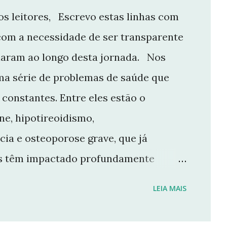
s leitores, Escrevo estas linhas com
com a necessidade de ser transparente
aram ao longo desta jornada. Nos
ma série de problemas de saúde que
constantes. Entre eles estão o
e, hipotireoidismo,
cia e osteoporose grave, que já
ios têm impactado profundamente
e manter o ritmo de produção de
LEIA MAIS
r aqui. Por isso, tomei a difícil
 Não posso garantir quando — ou se —