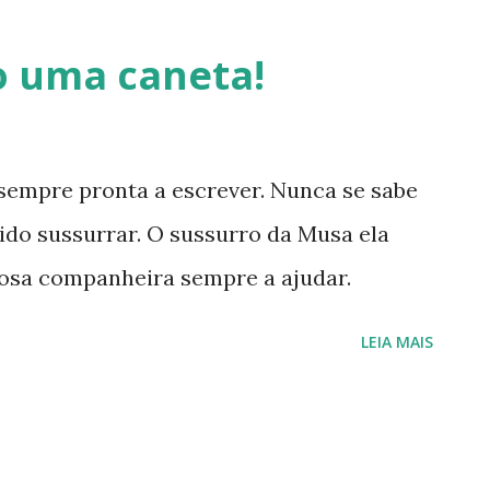
retornarei. Neste momento, minha p
o uma caneta!
saúde e buscar qualidade de vida d
Quero agradecer imensamente a ca
que leu, comentou, compartilho...
sempre pronta a escrever. Nunca se sabe
ido sussurrar. O sussurro da Musa ela
ciosa companheira sempre a ajudar.
LEIA MAIS