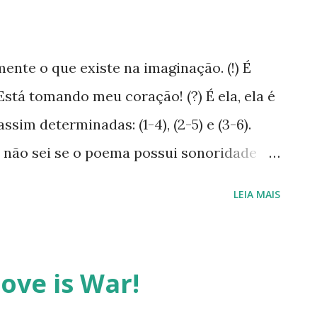
mente o que existe na imaginação. (!) É
Está tomando meu coração! (?) É ela, ela é
ssim determinadas: (1-4), (2-5) e (3-6).
 não sei se o poema possui sonoridade
eixar aqui. Vale o espírito da poesia à
LEIA MAIS
 termo "waifu"e entenderá melhor o
ove is War!