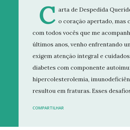
C
arta de Despedida Querido
o coração apertado, mas 
com todos vocês que me acompanh
últimos anos, venho enfrentando u
exigem atenção integral e cuidados 
diabetes com componente autoimun
hipercolesterolemia, imunodeficiên
resultou em fraturas. Esses desaf
minha rotina e minha capacidade d
COMPARTILHAR
conteúdo que sempre busquei oferece
decisão de dar uma pausa no blog.