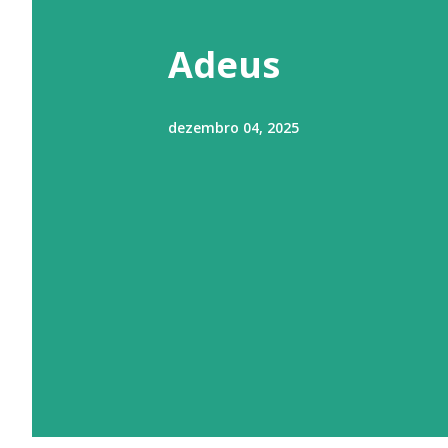
t
a
Adeus
g
e
dezembro 04, 2025
n
s