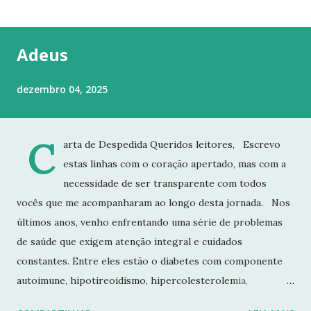
t
a
g
Adeus
e
n
dezembro 04, 2025
s
C
arta de Despedida Queridos leitores, Escrevo
estas linhas com o coração apertado, mas com a
necessidade de ser transparente com todos
vocês que me acompanharam ao longo desta jornada. Nos
últimos anos, venho enfrentando uma série de problemas
de saúde que exigem atenção integral e cuidados
constantes. Entre eles estão o diabetes com componente
autoimune, hipotireoidismo, hipercolesterolemia,
imunodeficiência e osteoporose grave, que já resultou em