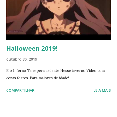
agressor torna-se a vítima. Um assassino torna-se vítima
de uma sociedade que o reprimiu. Essas ideias que nos
fizeram sofrer com a disseminação dos ideais bem
vermelhos de proteção à bandidos e nos fizeram chegar a
mais de 60 mil homicídios/ano. Números que, graças ao
mini...
Halloween 2019!
outubro 30, 2019
E o Inferno Te espera ardente Nesse inverno Vídeo com
cenas fortes. Para maiores de idade!
COMPARTILHAR
LEIA MAIS