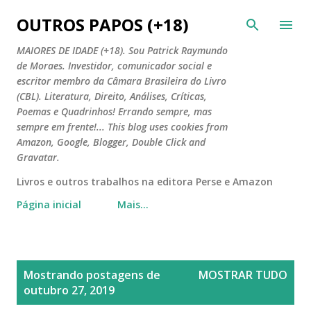
Pular para o conteúdo principal
OUTROS PAPOS (+18)
MAIORES DE IDADE (+18). Sou Patrick Raymundo
de Moraes. Investidor, comunicador social e
escritor membro da Câmara Brasileira do Livro
(CBL). Literatura, Direito, Análises, Críticas,
Poemas e Quadrinhos! Errando sempre, mas
sempre em frente!... This blog uses cookies from
Amazon, Google, Blogger, Double Click and
Gravatar.
Livros e outros trabalhos na editora Perse e Amazon
Página inicial
Mais…
P
Mostrando postagens de
MOSTRAR TUDO
o
outubro 27, 2019
s