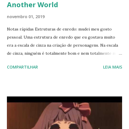
Another World
novembro 01, 2019
Notas rápidas Estruturas de enredo: mudei meu gosto
pessoal. Uma estrutura de enredo que eu gostava muito
era a escala de cinza na criação de personagens. Na escala
de cinza, ninguém é totalmente bom e nem totalmente mau,
ou seja, ela nega o maniqueísmo. Dessa forma, os
COMPARTILHAR
LEIA MAIS
personagens migravam de uma conduta para outra a
depender de sua motivação e interesse do autor. Eu
adorava, pois colocava os personagens em conflitos éticos
interessantes. Entretanto, essa estrutura em cinza foi
sendo usada demais para quebrar a imagem dos heróis e a
tentar justificar a conduta dos vilões, fazendo uma espécie
de justificativa para a disseminação de ideias muito erradas.
Quais ideias? Algo como uma “bandidolatria” na qual o