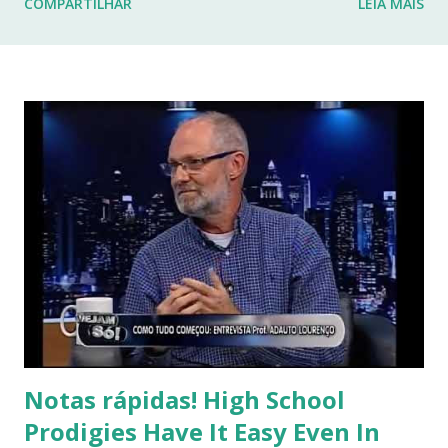
COMPARTILHAR
LEIA MAIS
fraturas. Esses desafios têm impactado profundamente
minha rotina e minha capacidade de manter o ritmo de
produção de conteúdo que sempre busquei oferecer aqui.
Por isso, tomei a difícil decisão de dar uma pausa no blog.
Não posso garantir quando — ou se — retornarei. Neste
momento, minha prioridade precisa ser cuidar da minha
saúde e buscar qualidade de vida dentro das limitações que
enfrento. Quero agradecer imensamente a cada um de
vocês que esteve comigo, que leu, comentou, compartilho...
Notas rápidas! High School
Prodigies Have It Easy Even In