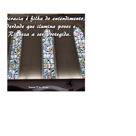
rioridade precisa ser cuidar da minha
entro das limitações que enfrento.
da um de vocês que esteve comigo,