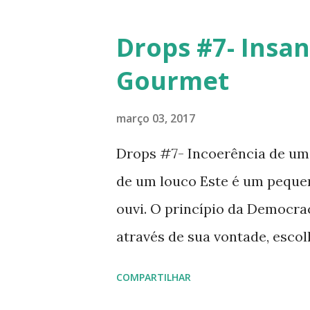
Drops #7- Insan
Gourmet
março 03, 2017
Drops #7- Incoerência de um
de um louco Este é um peque
ouvi. O princípio da Democra
através de sua vontade, esco
públicos por um tempo determi
COMPARTILHAR
escolhe quem deve reger algu