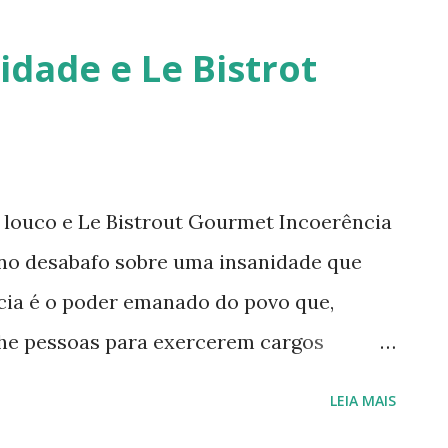
retornarei. Neste momento, minha p
idade e Le Bistrot
saúde e buscar qualidade de vida d
Quero agradecer imensamente a ca
que leu, comentou, compartilho...
 louco e Le Bistrout Gourmet Incoerência
no desabafo sobre uma insanidade que
cia é o poder emanado do povo que,
lhe pessoas para exercerem cargos
nado em lei. Isto significa que o povo
LEIA MAIS
m cargo público. Ouvi um absurdo. Que a