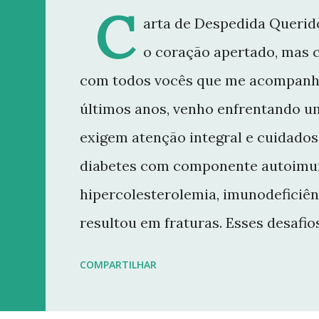
C
arta de Despedida Querido
o coração apertado, mas 
com todos vocês que me acompanh
últimos anos, venho enfrentando u
exigem atenção integral e cuidados 
diabetes com componente autoimun
hipercolesterolemia, imunodeficiên
resultou em fraturas. Esses desaf
minha rotina e minha capacidade d
COMPARTILHAR
conteúdo que sempre busquei oferece
decisão de dar uma pausa no blog.