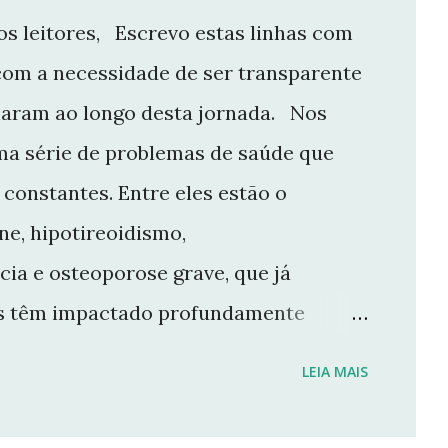
s leitores, Escrevo estas linhas com
com a necessidade de ser transparente
aram ao longo desta jornada. Nos
ma série de problemas de saúde que
constantes. Entre eles estão o
e, hipotireoidismo,
cia e osteoporose grave, que já
ios têm impactado profundamente
e manter o ritmo de produção de
LEIA MAIS
r aqui. Por isso, tomei a difícil
 Não posso garantir quando — ou se —