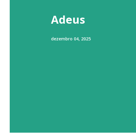
t
a
Adeus
g
e
dezembro 04, 2025
n
s