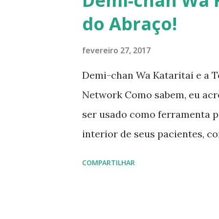
Demi-chan Wa K
do Abraço!
fevereiro 27, 2017
Demi-chan Wa Kataritai e a 
Network Como sabem, eu acr
ser usado como ferramenta pa
interior de seus pacientes, c
eles. Fiz até um texto sobre 
COMPARTILHAR
como ferramenta de apoio ao 
seguintes, acredito que os ca
um personagem: Yuki, a demi d