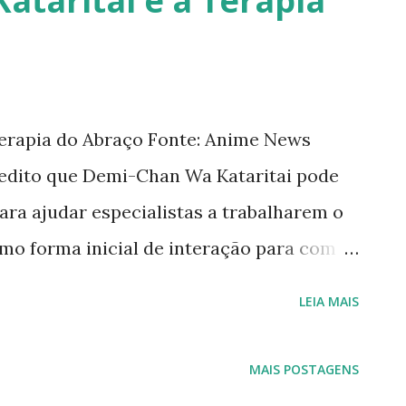
ataritai e a Terapia
Terapia do Abraço Fonte: Anime News
edito que Demi-Chan Wa Kataritai pode
ra ajudar especialistas a trabalharem o
omo forma inicial de interação para com
isso aqui- Interviews With Monster Girls
LEIA MAIS
trabalho psicológico . Nos capítulos
pítulos 4 e 5, houve o desenvolvimento de
MAIS POSTAGENS
a neve, e o uso da terapia do abraço. Ela