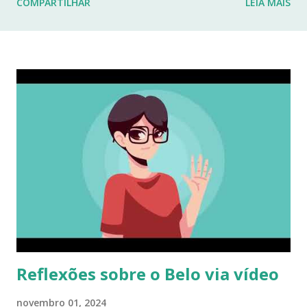
COMPARTILHAR
LEIA MAIS
fraturas. Esses desafios têm impactado profundamente
minha rotina e minha capacidade de manter o ritmo de
produção de conteúdo que sempre busquei oferecer aqui.
Por isso, tomei a difícil decisão de dar uma pausa no blog.
Não posso garantir quando — ou se — retornarei. Neste
momento, minha prioridade precisa ser cuidar da minha
saúde e buscar qualidade de vida dentro das limitações que
enfrento. Quero agradecer imensamente a cada um de
vocês que esteve comigo, que leu, comentou, compartilho...
Reflexões sobre o Belo via vídeo
novembro 01, 2024