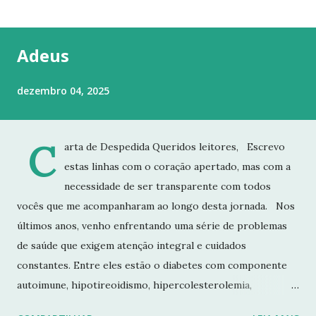
t
a
g
Adeus
e
n
dezembro 04, 2025
s
C
arta de Despedida Queridos leitores, Escrevo
estas linhas com o coração apertado, mas com a
necessidade de ser transparente com todos
vocês que me acompanharam ao longo desta jornada. Nos
últimos anos, venho enfrentando uma série de problemas
de saúde que exigem atenção integral e cuidados
constantes. Entre eles estão o diabetes com componente
autoimune, hipotireoidismo, hipercolesterolemia,
imunodeficiência e osteoporose grave, que já resultou em