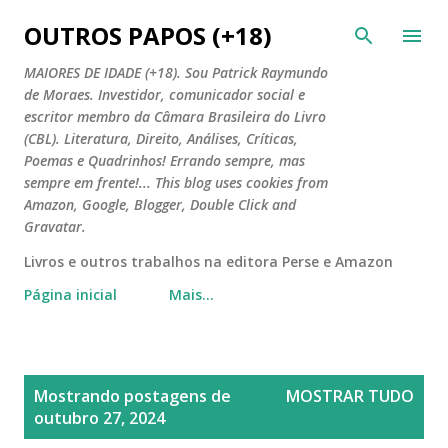
Pular para o conteúdo principal
OUTROS PAPOS (+18)
MAIORES DE IDADE (+18). Sou Patrick Raymundo
de Moraes. Investidor, comunicador social e
escritor membro da Câmara Brasileira do Livro
(CBL). Literatura, Direito, Análises, Críticas,
Poemas e Quadrinhos! Errando sempre, mas
sempre em frente!... This blog uses cookies from
Amazon, Google, Blogger, Double Click and
Gravatar.
Livros e outros trabalhos na editora Perse e Amazon
Página inicial
Mais…
P
Mostrando postagens de
MOSTRAR TUDO
o
outubro 27, 2024
s