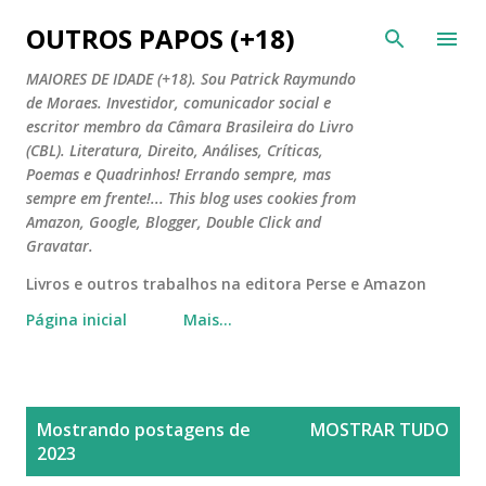
Pular para o conteúdo principal
OUTROS PAPOS (+18)
MAIORES DE IDADE (+18). Sou Patrick Raymundo
de Moraes. Investidor, comunicador social e
escritor membro da Câmara Brasileira do Livro
(CBL). Literatura, Direito, Análises, Críticas,
Poemas e Quadrinhos! Errando sempre, mas
sempre em frente!... This blog uses cookies from
Amazon, Google, Blogger, Double Click and
Gravatar.
Livros e outros trabalhos na editora Perse e Amazon
Página inicial
Mais…
P
Mostrando postagens de
MOSTRAR TUDO
o
2023
s