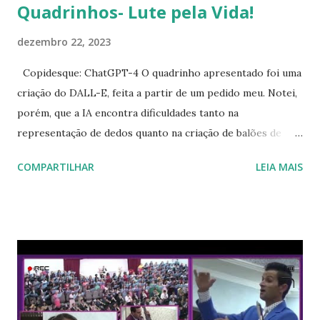
Quadrinhos- Lute pela Vida!
dezembro 22, 2023
Copidesque: ChatGPT-4 O quadrinho apresentado foi uma
criação do DALL-E, feita a partir de um pedido meu. Notei,
porém, que a IA encontra dificuldades tanto na
representação de dedos quanto na criação de balões de
diálogo. Foi necessário corrigir os diálogos, que
COMPARTILHAR
LEIA MAIS
originalmente estavam em inglês com erros significativos.
Minha intenção era adicionar um toque de humor à obra,
mas o resultado final não foi exatamente o que eu esperava.
A inspiração veio da recuperação surpreendente do meu
avô, que deixou o hospital com uma energia renovada. O
quadrinho retrata, de forma divertida, um avô ao estilo
'Rambo', repreendendo o médico com vigor. Feito pelo
DALL-E a meu pedido, com edição minha dos diálogos.