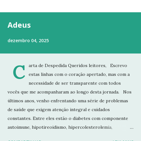
t
a
g
Adeus
e
n
dezembro 04, 2025
s
C
arta de Despedida Queridos leitores, Escrevo
estas linhas com o coração apertado, mas com a
necessidade de ser transparente com todos
vocês que me acompanharam ao longo desta jornada. Nos
últimos anos, venho enfrentando uma série de problemas
de saúde que exigem atenção integral e cuidados
constantes. Entre eles estão o diabetes com componente
autoimune, hipotireoidismo, hipercolesterolemia,
imunodeficiência e osteoporose grave, que já resultou em