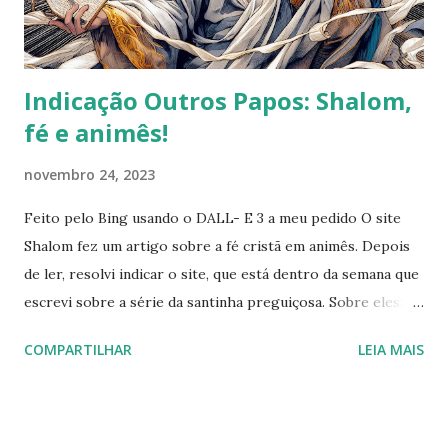
cidade mais gentil". Demonstrando preocupação genuína
com questões de alergia, a equipe altamente co...
Indicação Outros Papos: Shalom,
fé e animês!
novembro 24, 2023
Feito pelo Bing usando o DALL- E 3 a meu pedido O site
Shalom fez um artigo sobre a fé cristã em animês. Depois
de ler, resolvi indicar o site, que está dentro da semana que
escrevi sobre a série da santinha preguiçosa. Sobre eles: “A
Comunidade Católica Shalom é uma Associação Privada
COMPARTILHAR
LEIA MAIS
Internacional de Fieis, com personalidade jurídica,
reconhecida pela Santa Sé com o decreto do dia 22 de
fevereiro de 2007, junto ao então Pontifício Conselho para
os Leigos (cujas competências e funções são atualmente