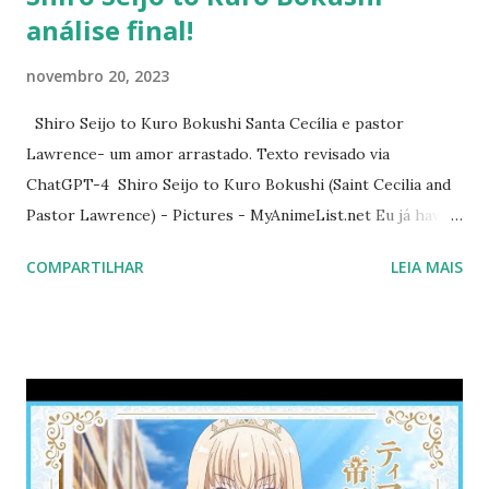
análise final!
novembro 20, 2023
Shiro Seijo to Kuro Bokushi Santa Cecília e pastor
Lawrence- um amor arrastado. Texto revisado via
ChatGPT-4 Shiro Seijo to Kuro Bokushi (Saint Cecilia and
Pastor Lawrence) - Pictures - MyAnimeList.net Eu já havia
feito uma análise do primeiro episódio dessa série, focada
COMPARTILHAR
LEIA MAIS
em sua temática intrigante: a relação amorosa entre uma
santa e um pastor (leia aqui no blog). Antes de prosseguir,
gostaria de fazer uma correção: Ei, Crunchyroll, Lawrence
é um pastor, não um padre! Como eu já havia antecipado, a
série terminou sem que houvesse sequer uma declaração
de amor entre os personagens. Isso me levou a buscar o
material oficial, que estou atualmente lendo através do Play