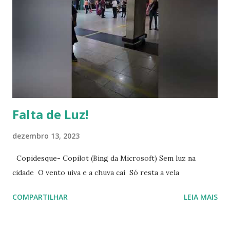
uma redação, pois também avalia a veracidade das
informações fornecidas pelos jornalistas. Seu objetivo é
garantir a precisão e o alinhamento com a linha editorial.
Com o surgimento das inteligências artificiais, essa função
tende a se tornar mais acessível, facilitando o trabalho de
jornalist...
Falta de Luz!
dezembro 13, 2023
Copidesque- Copilot (Bing da Microsoft) Sem luz na
cidade O vento uiva e a chuva cai Só resta a vela
COMPARTILHAR
LEIA MAIS