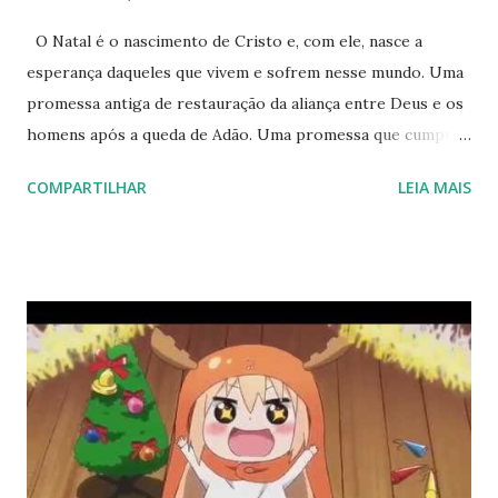
O Natal é o nascimento de Cristo e, com ele, nasce a
esperança daqueles que vivem e sofrem nesse mundo. Uma
promessa antiga de restauração da aliança entre Deus e os
homens após a queda de Adão. Uma promessa que cumpriu
várias profecias do Antigo Testamento. Segundo a busca via
COMPARTILHAR
LEIA MAIS
Copilot: "O nascimento de Jesus Cristo cumpriu diversas
profecias do Antigo Testamento, demonstrando a
veracidade e cumprimento das promessas divinas. Aqui
estão algumas das principais profecias relacionadas ao
nascimento de Jesus: Nascimento de uma Virgem : O
profeta Isaías anunciou que uma virgem daria à luz um filho,
e Ele seria chamado Emanuel (Isaías 7:14). Maria, mãe de
Jesus, concebeu pelo poder do Espírito Santo, cumprindo
essa profecia. Local de Nascimento : Deus especificou que
Jesus nasceria em Belém (Miquéias 5:2). Belém, apesar de