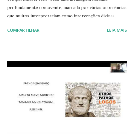
profundamente comovente, marcada por várias ocorrências
que muitos interpretariam como intervenções divinas,
culminando em um milagre. Uma pessoa muito especial em
COMPARTILHAR
LEIA MAIS
minha vida recebeu uma proteção extraordinária que
atribuo a Deus. Para um ateu, o conceito de milagre pode
não existir. Já para um crente, até o simples amanhecer
pode ser considerado um milagre. Portanto, a
interpretação do que vou relatar dependerá de suas
crenças pessoais. Aguardem ansiosamente essa história na
próxima semana. Hoje, gostaria de antecipar duas lições
valiosas que essa pessoa especial me ensinou. A primeira é
a importância de lutar incansavelmente pela vida ; a segunda
é a necessidade de nos tornarmos merecedores da
proteção divina . Essa pessoa, embora confrontada com um
prognóstico sombrio, mostrou por meio de ações decisivas
a sua crença nessas duas premissas. Ela lutou pela própria