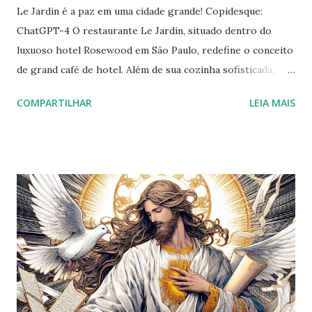
Le Jardin é a paz em uma cidade grande! Copidesque:
ChatGPT-4 O restaurante Le Jardin, situado dentro do
luxuoso hotel Rosewood em São Paulo, redefine o conceito
de grand café de hotel. Além de sua cozinha sofisticada,
clássica e contemporânea, o espaço transcende a
COMPARTILHAR
LEIA MAIS
tradicional experiência de um lounge de lobby, oferecendo
uma atmosfera singular. Como minha primeira visita a um
hotel de seis estrelas, fiquei profundamente
impressionado. O salão do restaurante é dividido em duas
áreas distintas, separadas por portas de vidro: um ambiente
interno luxuoso, porém acolhedor, e um espaço externo
contíguo a um encantador jardim. Este último proporciona
uma sensação de tranquilidade, isolada dos ruídos da cidade.
Além de focar nos pequenos detalhes, como a beleza de seu
jardim e a receptividade a animais de estimação, o Le Jardin
abraça o belo lema do Rosewood de "Tornar São Paulo uma