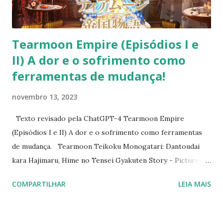
quadrinhos do "Meu Monarca Favorito" estão disponíveis
nas imagens abaixo. Peço desculpas por eventuais erros ...
Tearmoon Empire (Episódios I e
II) A dor e o sofrimento como
ferramentas de mudança!
novembro 13, 2023
Texto revisado pela ChatGPT-4 Tearmoon Empire
(Episódios I e II) A dor e o sofrimento como ferramentas
de mudança. Tearmoon Teikoku Monogatari: Dantoudai
kara Hajimaru, Hime no Tensei Gyakuten Story - Pictures -
MyAnimeList.net Tenho evitado divulgar spoilers e, por
COMPARTILHAR
LEIA MAIS
isso, venho publicando meus textos algum tempo depois
das datas de estreia das séries que pretendo analisar. Se
você está aqui, seja bem-vindo. Caso não queira spoilers de