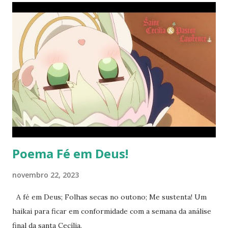
assumidas pelo Dicastério para os Leigos, a Família e a
Vida). Na mesma data, em 2012, seus estatutos tiveram sua
aprovação definitiva.” e o link para o texto sobre os animês
e a fé cristã está abaixo. O texto é de 2015, mas só o fui
encontrar recentemente. 4 Animes com segredos cristãos
- Projeções de Fé (comshalom.org)
Poema Fé em Deus!
novembro 22, 2023
A fé em Deus; Folhas secas no outono; Me sustenta! Um
haikai para ficar em conformidade com a semana da análise
final da santa Cecília.