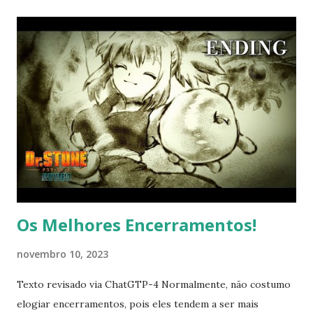
uma série em andamento, sugiro que pare a leitura aqui.
Obrigado! Tearmoon Empire é uma série escrita por
Nozomu e Mochitsuki e ilustrada por Gilse. A novel fez sua
estreia no site Shosetsuka ni Naro e, posteriormente,
começou a ser publicada pela TO Books, com distribuição
internacional pela J-Novel Club. Além das novels, a série
também foi adaptada para o formato de mangá, desenhado
por Mizu e Morino e comercializado pela Comic Corona
desde 2019. A trama acompanha Mia Luna Tearmoon, uma
princesa ao estilo de Maria Antonieta, que é pre...
Os Melhores Encerramentos!
novembro 10, 2023
Texto revisado via ChatGTP-4 Normalmente, não costumo
elogiar encerramentos, pois eles tendem a ser mais