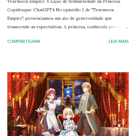
Tearmoon Empire: A Lição de Solidariedade da Princesa
Copidesque: ChatGPT4 No episódio 2 de "Tearmoon
Empire", presenciamos um ato de generosidade que
transcende as expectativas. A princesa, conhecida por sua
cabeça nas nuvens, doa um pingente valioso para a
COMPARTILHAR
LEIA MAIS
construção de um hospital numa área carente do reino. O
que poderia parecer um gesto isolado, na verdade, inspira
o ministro das finanças a angariar mais fundos com outros
nobres. Assim, o gesto da princesa se multiplica,
reforçando a ideia de que toda boa ação, por menor que
seja, pode desencadear mudanças significativas. Noite de
Natal: Um Haicai de Solidariedade Amor no Natal, Nuvem
canta pela paz, Solidariedade. Participe da Campanha de
Natal Neste espírito de generosidade, convido vocês a
participarem da campanha de Natal para crianças carentes.
As informações sobre como ajudar e sobre o sorteio de