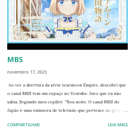
Livros. No momento, estou no volume 11 da obra. Retornei
ao tema para concluir minha análise agora que a série
chegou ao fim. Resumindo minhas observações anteriores
—a série de humor explora a convivência entre uma santa
apaixonada por Lawrence, que é pastor. Embora um amor
assim possa parecer proibido, ...
MBS
novembro 17, 2023
Ao ver a abertura da série tearmoon Empire, descobri que
o canal MBS tem um espaço no Youtube. Juro que eu não
sabia. Segundo meu copilot: "Boa noite. O canal MBS do
Japão é uma emissora de televisão que pertence ao grupo
Mainichi Broadcasting System, Inc. É conhecida como uma
COMPARTILHAR
LEIA MAIS
pioneira na indústria de radiodifusão japonesa e produz