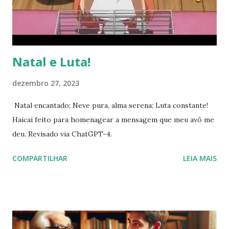
pequena, foi o lugar escolhido para o nascimento do
Salvador. Descendência de Abraão : Deus prometeu a
Abraão que todas as nações seriam abençoadas por meio...
Natal e Luta!
dezembro 27, 2023
Natal encantado; Neve pura, alma serena; Luta constante!
Haicai feito para homenagear a mensagem que meu avô me
deu. Revisado via ChatGPT-4.
COMPARTILHAR
LEIA MAIS