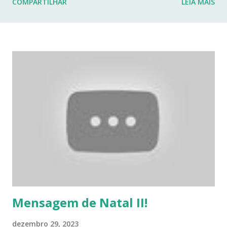
COMPARTILHAR
LEIA MAIS
fraturas. Esses desafios têm impactado profundamente
minha rotina e minha capacidade de manter o ritmo de
produção de conteúdo que sempre busquei oferecer aqui.
Por isso, tomei a difícil decisão de dar uma pausa no blog.
Não posso garantir quando — ou se — retornarei. Neste
momento, minha prioridade precisa ser cuidar da minha
saúde e buscar qualidade de vida dentro das limitações que
enfrento. Quero agradecer imensamente a cada um de
vocês que esteve comigo, que leu, comentou, compartilho...
Mensagem de Natal II!
dezembro 29, 2023