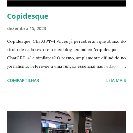
vida em circunstâncias que levaria...
Copidesque
dezembro 15, 2023
Copidesque: ChatGPT-4 Vocês já perceberam que abaixo do
título de cada texto em meu blog, eu indico "copidesque:
ChatGPT-4" e similares? O termo, amplamente difundido no
jornalismo, refere-se a uma função essencial nas redações,
e sua relevância persiste até hoje. "Copidesque" deriva do
COMPARTILHAR
LEIA MAIS
inglês "copydesk", termo que descreve um setor nas
redações de jornais responsável pela checagem do material
enviado pelos jornalistas. Essa equipe verifica a
conformidade da fonte utilizada com a padrão do veículo de
comunicação, a correção da diagramação e da página de
publicação, a adequação das imagens e possíveis erros de
português ou tipografia. É uma das seções mais cruciais de