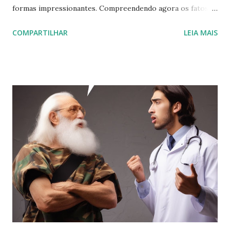
formas impressionantes. Compreendendo agora os fatos,
posso narrar a história completa em ordem cronológica.
COMPARTILHAR
LEIA MAIS
No início de novembro, minha mãe telefonou para meu avô,
alertando-o sobre um erro em uma transferência. Isso o
levou a sair de seu flat no setor hoteleiro norte de Brasília
para resolver o problema. Durante o percurso, ele sofreu
um AVC e um infarto. Se estivesse sozinho em seu flat, a
situação poderia ter sido fatal. Contudo, como aconteceu
na rua, ele foi socorrido e conseguiu chegar ao hospital.
Essa foi, a meu ver, a primeira intervenção divina a seu
favor. Minha mãe conseguiu falar com ele instantes antes
de seu celular ser recolhido pelo hospital, representando a
segunda intervenção divina. Deus não permitiu que ele
ficasse sozinho naquele momento. Entretanto, o hospital
não fornecia detal...