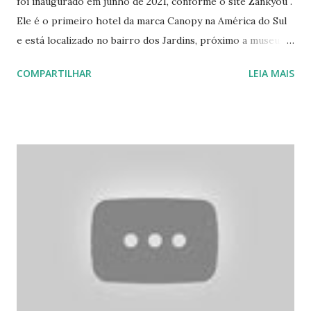
foi inaugurado em junho de 2021, conforme o site Zankyou .
Ele é o primeiro hotel da marca Canopy na América do Sul
e está localizado no bairro dos Jardins, próximo a museus,
restaurantes e parques. Possui 98 quartos, um centro de
COMPARTILHAR
LEIA MAIS
fitness e dois espaços para reuniões ". Tive que me
hospedar neste hotel devido à falta de energia elétrica que
afetou mais de 2 milhões de famílias em São Paulo. Apesar
das preocupações com a saúde do meu avô, foi necessário
encontrar um refúgio temporário. Na verdade, foi a tensão
dessa situação que me impulsionou a continuar trabalhando,
mantendo minha mente ocupada para evitar preocupações
excessivas que poderiam afetar minha saúde. Hilton
inaugura o primeiro hotel da marca Canopy da América do
Sul em São Paulo - Passageiro de Primeira O lema do hotel
é ser um local para recarregar as energias, e posso afirmar
que o hotel faz um excelente trabalho nesse sentido.