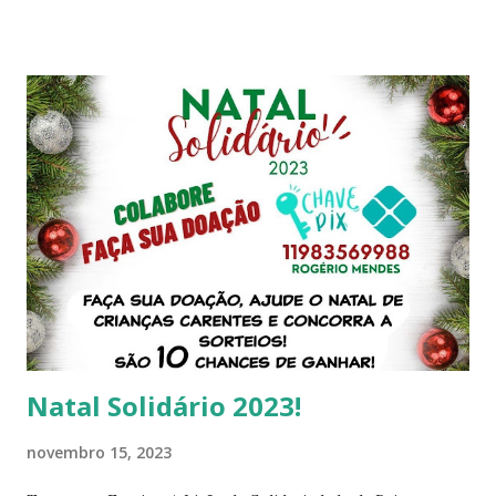
muitos programas de drama, anime, variedades, esportes,
notícias e documentários. Você pode visitar o site oficial da
MBS em inglês ou [japonês] para saber mais sobre a
emissora e seus programas. Alguns dos programas
populares da MBS são: Detective Conan : Um anime de
mistério e aventura sobre um jovem detetive que é
transformado em uma criança por uma organização
criminosa e continua a resolver casos usando sua
inteligência e disfarces. Attack on Titan : Um anime de ação
e fantasia sobre um mundo onde a humanidade vive dentro
de muralhas para se proteger de gigantes devoradores de
humanos chamados titãs. The Promised Neverland : Um
anime de susp...
Natal Solidário 2023!
novembro 15, 2023