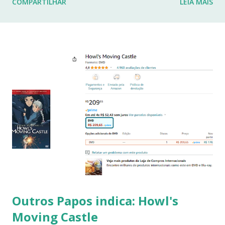
COMPARTILHAR
LEIA MAIS
fraturas. Esses desafios têm impactado profundamente
minha rotina e minha capacidade de manter o ritmo de
produção de conteúdo que sempre busquei oferecer aqui.
Por isso, tomei a difícil decisão de dar uma pausa no blog.
Não posso garantir quando — ou se — retornarei. Neste
momento, minha prioridade precisa ser cuidar da minha
saúde e buscar qualidade de vida dentro das limitações que
enfrento. Quero agradecer imensamente a cada um de
vocês que esteve comigo, que leu, comentou, compartilho...
Outros Papos indica: Howl's
Moving Castle