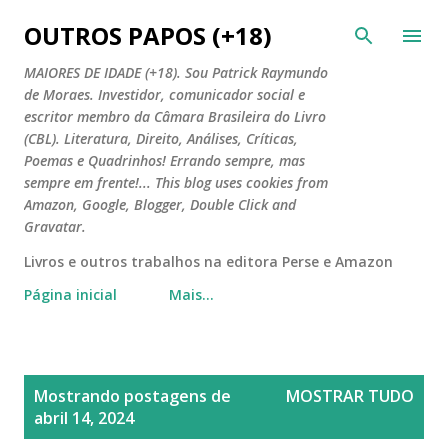
Pular para o conteúdo principal
OUTROS PAPOS (+18)
MAIORES DE IDADE (+18). Sou Patrick Raymundo
de Moraes. Investidor, comunicador social e
escritor membro da Câmara Brasileira do Livro
(CBL). Literatura, Direito, Análises, Críticas,
Poemas e Quadrinhos! Errando sempre, mas
sempre em frente!... This blog uses cookies from
Amazon, Google, Blogger, Double Click and
Gravatar.
Livros e outros trabalhos na editora Perse e Amazon
Página inicial
Mais…
P
Mostrando postagens de
MOSTRAR TUDO
o
abril 14, 2024
s