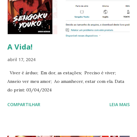
Wynne Jones . A história se passa em um reino fictício onde
a magia e a tecnologia do início do século XX coexistem, em
meio a uma guerra com outro reino. A protagonista,
Sophie , é uma jovem chapelaria que é transformad...
A Vida!
abril 17, 2024
Viver é árduo; Em dor, as estações; Preciso é viver;
Anseio ver meu amor; Ao amanhecer, estar com ela. Data
do print: 03/04/2024
COMPARTILHAR
LEIA MAIS