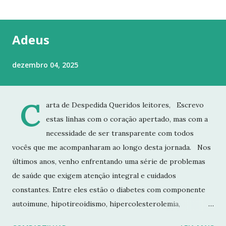
t
a
g
Adeus
e
n
dezembro 04, 2025
s
C
arta de Despedida Queridos leitores, Escrevo
estas linhas com o coração apertado, mas com a
necessidade de ser transparente com todos
vocês que me acompanharam ao longo desta jornada. Nos
últimos anos, venho enfrentando uma série de problemas
de saúde que exigem atenção integral e cuidados
constantes. Entre eles estão o diabetes com componente
autoimune, hipotireoidismo, hipercolesterolemia,
imunodeficiência e osteoporose grave, que já resultou em