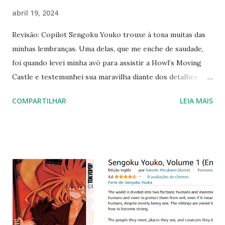
abril 19, 2024
Revisão: Copilot Sengoku Youko trouxe à tona muitas das
minhas lembranças. Uma delas, que me enche de saudade,
foi quando levei minha avó para assistir a Howl’s Moving
Castle e testemunhei sua maravilha diante dos detalhes
desse magnífico filme do grande mestre Hayao Miyazaki.
COMPARTILHAR
LEIA MAIS
Durante a semana de Sengoku Youko , aprendi uma lição
importante sobre a brevidade da vida. Minha avó partiu há
algum tempo, mas sua lembrança permanece forte em meu
coração. Clique na imagem para comprar via Amazon. Data
do print: 03/04/2024 Howl’s Moving Castle (ou O Castelo
Animado em algumas traduções) é um filme de animação
japonês lançado em 2004 , escrito e dirigido por Hayao
Miyazaki . O filme é baseado de forma livre no romance
homônimo de 1986 , escrito pela autora britânica Diana