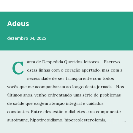
t
a
g
Adeus
e
n
dezembro 04, 2025
s
C
arta de Despedida Queridos leitores, Escrevo
estas linhas com o coração apertado, mas com a
necessidade de ser transparente com todos
vocês que me acompanharam ao longo desta jornada. Nos
últimos anos, venho enfrentando uma série de problemas
de saúde que exigem atenção integral e cuidados
constantes. Entre eles estão o diabetes com componente
autoimune, hipotireoidismo, hipercolesterolemia,
imunodeficiência e osteoporose grave, que já resultou em