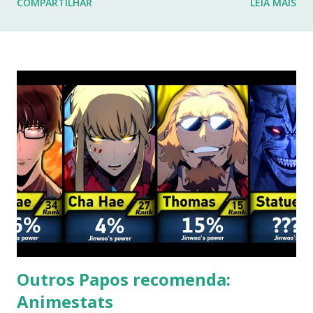
COMPARTILHAR
LEIA MAIS
fraturas. Esses desafios têm impactado profundamente
minha rotina e minha capacidade de manter o ritmo de
produção de conteúdo que sempre busquei oferecer aqui.
Por isso, tomei a difícil decisão de dar uma pausa no blog.
Não posso garantir quando — ou se — retornarei. Neste
momento, minha prioridade precisa ser cuidar da minha
saúde e buscar qualidade de vida dentro das limitações que
enfrento. Quero agradecer imensamente a cada um de
vocês que esteve comigo, que leu, comentou, compartilho...
Outros Papos recomenda:
Animestats