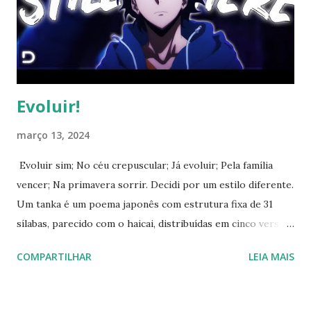
Evoluir!
março 13, 2024
Evoluir sim; No céu crepuscular; Já evoluir; Pela família
vencer; Na primavera sorrir. Decidi por um estilo diferente.
Um tanka é um poema japonês com estrutura fixa de 31
sílabas, parecido com o haicai, distribuídas em cinco versos
(5-7-5-7-7). E outra qualidade de Solo Leveling é prezar
COMPARTILHAR
LEIA MAIS
pelo trabalho duro e pela disciplina. Se deseja conseguir
algo, dê o seu melhor!