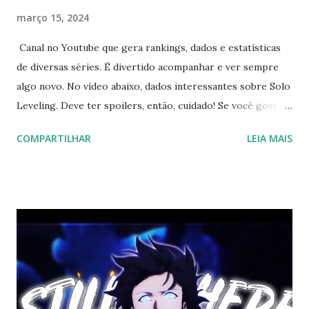
março 15, 2024
Canal no Youtube que gera rankings, dados e estatísticas
de diversas séries. É divertido acompanhar e ver sempre
algo novo. No vídeo abaixo, dados interessantes sobre Solo
Leveling. Deve ter spoilers, então, cuidado! Se você gosta
de vídeos com informações, esse canal é para você! Se
COMPARTILHAR
LEIA MAIS
inscreva lá! Achei um item bem legal na Amazon! Não é
sobre Solo Leveling, mas é um tema filosófico pertinente.
Clique na imagem para abrir o link da Amazon.