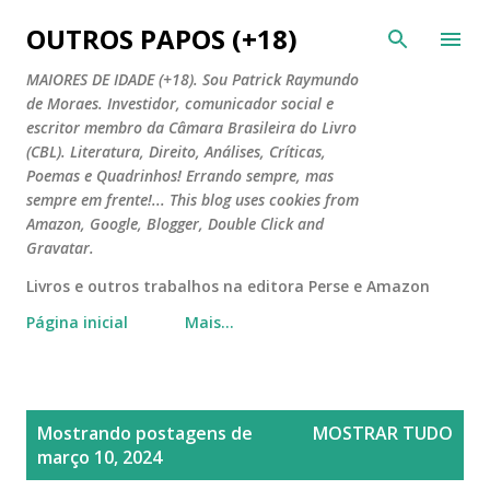
Pular para o conteúdo principal
OUTROS PAPOS (+18)
MAIORES DE IDADE (+18). Sou Patrick Raymundo
de Moraes. Investidor, comunicador social e
escritor membro da Câmara Brasileira do Livro
(CBL). Literatura, Direito, Análises, Críticas,
Poemas e Quadrinhos! Errando sempre, mas
sempre em frente!... This blog uses cookies from
Amazon, Google, Blogger, Double Click and
Gravatar.
Livros e outros trabalhos na editora Perse e Amazon
Página inicial
Mais…
P
Mostrando postagens de
MOSTRAR TUDO
o
março 10, 2024
s