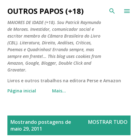
Pular para o conteúdo principal
OUTROS PAPOS (+18)
MAIORES DE IDADE (+18). Sou Patrick Raymundo
de Moraes. Investidor, comunicador social e
escritor membro da Câmara Brasileira do Livro
(CBL). Literatura, Direito, Análises, Críticas,
Poemas e Quadrinhos! Errando sempre, mas
sempre em frente!... This blog uses cookies from
Amazon, Google, Blogger, Double Click and
Gravatar.
Livros e outros trabalhos na editora Perse e Amazon
Página inicial
Mais…
P
Mostrando postagens de
MOSTRAR TUDO
o
maio 29, 2011
s