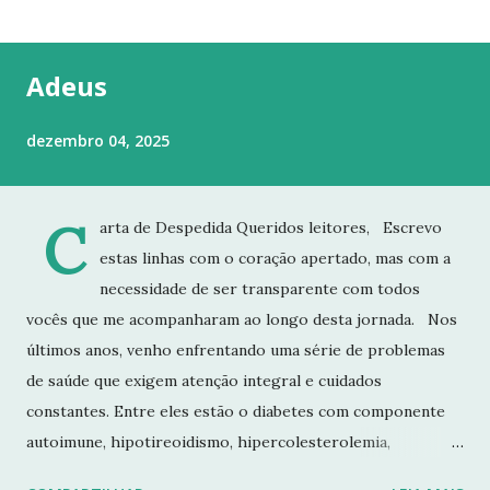
t
a
g
Adeus
e
n
dezembro 04, 2025
s
C
arta de Despedida Queridos leitores, Escrevo
estas linhas com o coração apertado, mas com a
necessidade de ser transparente com todos
vocês que me acompanharam ao longo desta jornada. Nos
últimos anos, venho enfrentando uma série de problemas
de saúde que exigem atenção integral e cuidados
constantes. Entre eles estão o diabetes com componente
autoimune, hipotireoidismo, hipercolesterolemia,
imunodeficiência e osteoporose grave, que já resultou em