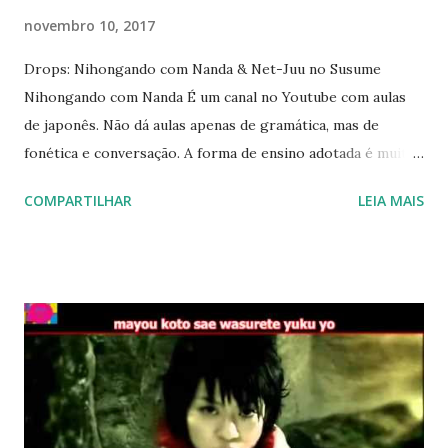
novembro 10, 2017
Drops: Nihongando com Nanda & Net-Juu no Susume
Nihongando com Nanda É um canal no Youtube com aulas
de japonês. Não dá aulas apenas de gramática, mas de
fonética e conversação. A forma de ensino adotada é muito
legal, pois ela conversa com o espectador mostrado a ele,
COMPARTILHAR
LEIA MAIS
por exemplo, formulários, compras, produtos e, com isso,
vai exercitando o aprendizado até no Kanji. A professora é
tão competente que até o mais difícil Kanji se torna de fácil
entendimento, pois ela é tranquila, serena e paciente. Se
tem interesse em aprender o japonês, se inscreva no canal
dela e entre em contato. Ela torna o japonês muito fácil!
Net-Juu no susume ( assista ) Estou adorando este animê.
Ele trata de uma linda mulher, em seus 30 anos, que
abandona o emprego e decide se isolar da sociedade. Nesse