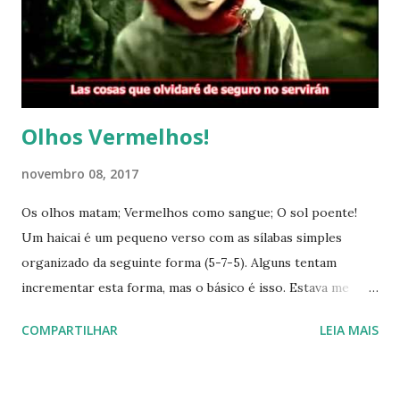
ponto, o autor poderia procurar a melancolia da solidão,
mas optou pelo humor das relações virtuais, pois ela passa
todos os seus dias jogando um MMO. Neste jogo, ela
encontra o...
Olhos Vermelhos!
novembro 08, 2017
Os olhos matam; Vermelhos como sangue; O sol poente!
Um haicai é um pequeno verso com as sílabas simples
organizado da seguinte forma (5-7-5). Alguns tentam
incrementar esta forma, mas o básico é isso. Estava me
recordando dos lindos olhos da Saya, de Blood Plus, e como
COMPARTILHAR
LEIA MAIS
eles reluzem vermelhos. Acho lindo. No último verso fiz
uma comparação com o sol e, como sabem, este é um
símbolo que existe na bandeira japonesa . Então, juntei no