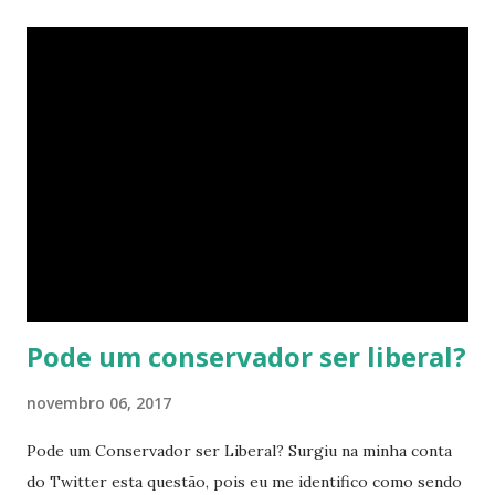
último verso vários significados para o mesmo signo. Esse
clipe é muito legal! Eu não canso de elogiar este trabalho!
Assistam!
Pode um conservador ser liberal?
novembro 06, 2017
Pode um Conservador ser Liberal? Surgiu na minha conta
do Twitter esta questão, pois eu me identifico como sendo