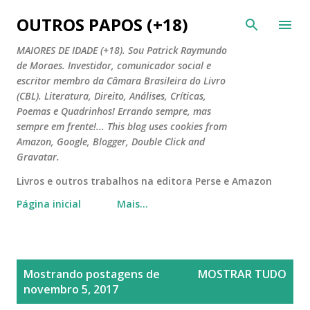
Pular para o conteúdo principal
OUTROS PAPOS (+18)
MAIORES DE IDADE (+18). Sou Patrick Raymundo
de Moraes. Investidor, comunicador social e
escritor membro da Câmara Brasileira do Livro
(CBL). Literatura, Direito, Análises, Críticas,
Poemas e Quadrinhos! Errando sempre, mas
sempre em frente!... This blog uses cookies from
Amazon, Google, Blogger, Double Click and
Gravatar.
Livros e outros trabalhos na editora Perse e Amazon
Página inicial
Mais…
P
Mostrando postagens de
MOSTRAR TUDO
o
novembro 5, 2017
s