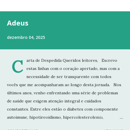
t
a
g
Adeus
e
n
dezembro 04, 2025
s
C
arta de Despedida Queridos leitores, Escrevo
estas linhas com o coração apertado, mas com a
necessidade de ser transparente com todos
vocês que me acompanharam ao longo desta jornada. Nos
últimos anos, venho enfrentando uma série de problemas
de saúde que exigem atenção integral e cuidados
constantes. Entre eles estão o diabetes com componente
autoimune, hipotireoidismo, hipercolesterolemia,
imunodeficiência e osteoporose grave, que já resultou em