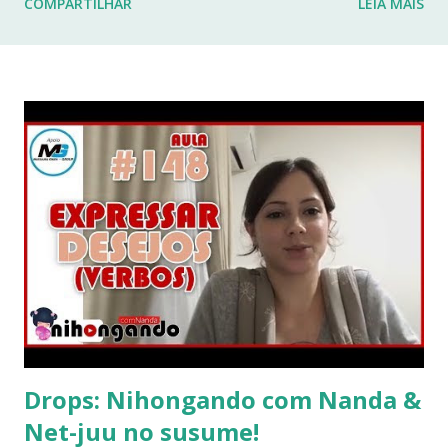
COMPARTILHAR
LEIA MAIS
fraturas. Esses desafios têm impactado profundamente
minha rotina e minha capacidade de manter o ritmo de
produção de conteúdo que sempre busquei oferecer aqui.
Por isso, tomei a difícil decisão de dar uma pausa no blog.
Não posso garantir quando — ou se — retornarei. Neste
momento, minha prioridade precisa ser cuidar da minha
saúde e buscar qualidade de vida dentro das limitações que
enfrento. Quero agradecer imensamente a cada um de
vocês que esteve comigo, que leu, comentou, compartilho...
Drops: Nihongando com Nanda &
Net-juu no susume!