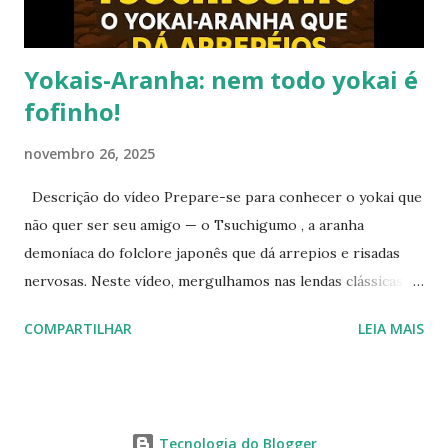
leu, comentou, compartilho...
Yokais-Aranha: nem todo yokai é
fofinho!
novembro 26, 2025
Descrição do vídeo Prepare-se para conhecer o yokai que
não quer ser seu amigo — o Tsuchigumo , a aranha
demoníaca do folclore japonês que dá arrepios e risadas
nervosas. Neste vídeo, mergulhamos nas lendas clássicas do
Nihon Shoki , nos bestiários de Toriyama Sekien e nas
COMPARTILHAR
LEIA MAIS
aparições bizarras em animes como Nura: Rise of the Yokai
Clan e GeGeGe no Kitarō. Com humor ácido e uma dose de
sarcasmo, mostramos por que o Tsuchigumo é o oposto da
Jorōgumo sedutora: ele não finge ser charmoso — ele só
Tecnologia do Blogger