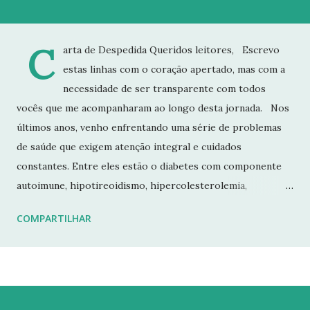
C
arta de Despedida Queridos leitores, Escrevo
estas linhas com o coração apertado, mas com a
necessidade de ser transparente com todos
vocês que me acompanharam ao longo desta jornada. Nos
últimos anos, venho enfrentando uma série de problemas
de saúde que exigem atenção integral e cuidados
constantes. Entre eles estão o diabetes com componente
autoimune, hipotireoidismo, hipercolesterolemia,
imunodeficiência e osteoporose grave, que já resultou em
COMPARTILHAR
fraturas. Esses desafios têm impactado profundamente
minha rotina e minha capacidade de manter o ritmo de
produção de conteúdo que sempre busquei oferecer aqui.
Por isso, tomei a difícil decisão de dar uma pausa no blog.
Não posso garantir quando — ou se — retornarei. Neste