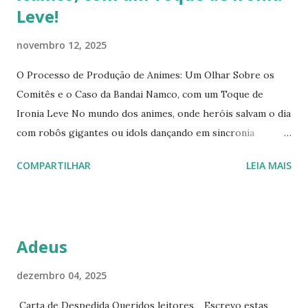
Leve!
novembro 12, 2025
O Processo de Produção de Animes: Um Olhar Sobre os
Comitês e o Caso da Bandai Namco, com um Toque de
Ironia Leve No mundo dos animes, onde heróis salvam o dia
com robôs gigantes ou idols dançando em sincronia
perfeita, por trás das telas há uma máquina burocrática que
COMPARTILHAR
LEIA MAIS
faz tudo funcionar — ou pelo menos tenta, sem derrubar o
orçamento no processo. Os comitês de produção , esses
consórcios empresariais japoneses, operam como um time
de futebol onde todos querem chutar a bola, mas ninguém
Adeus
quer pagar pelo estádio inteiro. Este artigo explora o
passo a passo dessa engrenagem, com foco em orçamentos
dezembro 04, 2025
e prazos que parecem saídos de uma comédia de erros, e
Carta de Despedida Queridos leitores, Escrevo estas
destaca a Bandai Namco Filmworks , uma veterana que