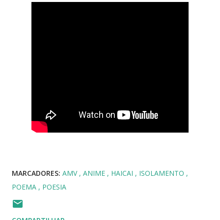
MARCADORES:
AMV
ANIME
HAICAI
ISOLAMENTO
POEMA
POESIA