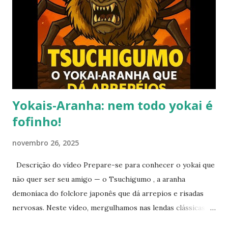
dar uma pausa no blog. Não posso garantir quando — ou se
— retornarei. Neste momento, minha prioridade precisa
ser cuidar da minha saúde e buscar qualidade de vida dentro
das limitações que enfrento. Quero agradecer
imensamente a cada um de vocês que esteve comigo, que
leu, comentou, compartilho...
Yokais-Aranha: nem todo yokai é
fofinho!
novembro 26, 2025
Descrição do vídeo Prepare-se para conhecer o yokai que
não quer ser seu amigo — o Tsuchigumo , a aranha
demoníaca do folclore japonês que dá arrepios e risadas
nervosas. Neste vídeo, mergulhamos nas lendas clássicas do
Nihon Shoki , nos bestiários de Toriyama Sekien e nas