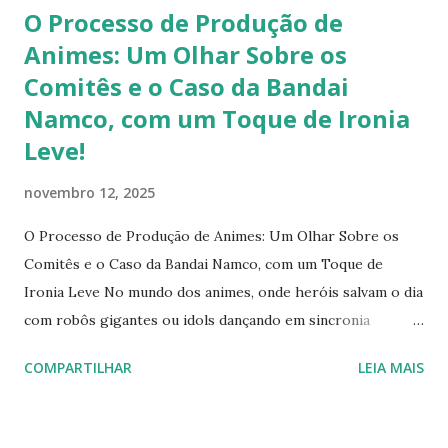
O Processo de Produção de
Animes: Um Olhar Sobre os
Comitês e o Caso da Bandai
Namco, com um Toque de Ironia
Leve!
novembro 12, 2025
O Processo de Produção de Animes: Um Olhar Sobre os
Comitês e o Caso da Bandai Namco, com um Toque de
Ironia Leve No mundo dos animes, onde heróis salvam o dia
com robôs gigantes ou idols dançando em sincronia
perfeita, por trás das telas há uma máquina burocrática que
COMPARTILHAR
LEIA MAIS
faz tudo funcionar — ou pelo menos tenta, sem derrubar o
orçamento no processo. Os comitês de produção , esses
consórcios empresariais japoneses, operam como um time