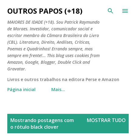
Pular para o conteúdo principal
OUTROS PAPOS (+18)
MAIORES DE IDADE (+18). Sou Patrick Raymundo
de Moraes. Investidor, comunicador social e
escritor membro da Câmara Brasileira do Livro
(CBL). Literatura, Direito, Análises, Críticas,
Poemas e Quadrinhos! Errando sempre, mas
sempre em frente!... This blog uses cookies from
Amazon, Google, Blogger, Double Click and
Gravatar.
Livros e outros trabalhos na editora Perse e Amazon
Página inicial
Mais…
P
Mostrando postagens com
MOSTRAR TUDO
o
o rótulo
black clover
s