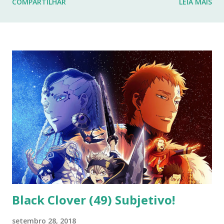
COMPARTILHAR
LEIA MAIS
fraturas. Esses desafios têm impactado profundamente
minha rotina e minha capacidade de manter o ritmo de
produção de conteúdo que sempre busquei oferecer aqui.
Por isso, tomei a difícil decisão de dar uma pausa no blog.
Não posso garantir quando — ou se — retornarei. Neste
momento, minha prioridade precisa ser cuidar da minha
saúde e buscar qualidade de vida dentro das limitações que
enfrento. Quero agradecer imensamente a cada um de
vocês que esteve comigo, que leu, comentou, compartilho...
Black Clover (49) Subjetivo!
setembro 28, 2018