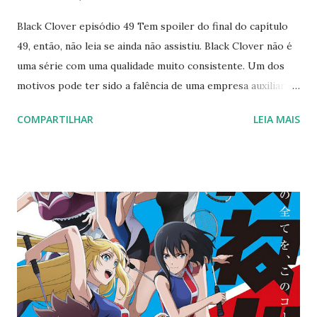
Black Clover episódio 49 Tem spoiler do final do capítulo
49, então, não leia se ainda não assistiu. Black Clover não é
uma série com uma qualidade muito consistente. Um dos
motivos pode ter sido a falência de uma empresa auxiliar de
produção, chamada amo que saiu de mercado deixando
COMPARTILHAR
LEIA MAIS
muitas dívidas [1] . Apesar disso, a série apresenta alguns
bons capítulos em questão de animação e roteiro. É o caso
do episódio 49 que se sobressaiu aos demais por conta,
provavelmente, desta instabilidade. E eu gostei desse
capítulo! Neste capítulo, vemos nossos heróis lutando com
suas últimas forças contra o “desespero”, enquanto seu
capitão permanecia preso, sem conseguir prestar auxílio à
sua tropa. O interessante é uma questão subjetiva que meu
inconsciente relacionou a este capítulo: o fim do
desespero, com a derrota do maligno, quando tudo parecia