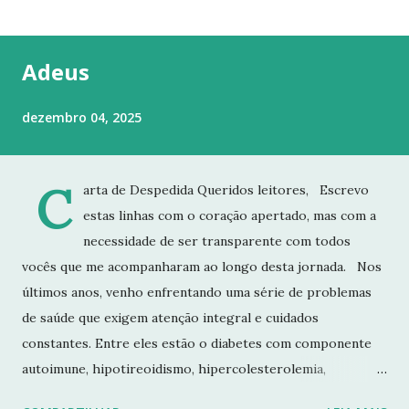
t
a
g
Adeus
e
n
dezembro 04, 2025
s
C
arta de Despedida Queridos leitores, Escrevo
estas linhas com o coração apertado, mas com a
necessidade de ser transparente com todos
vocês que me acompanharam ao longo desta jornada. Nos
últimos anos, venho enfrentando uma série de problemas
de saúde que exigem atenção integral e cuidados
constantes. Entre eles estão o diabetes com componente
autoimune, hipotireoidismo, hipercolesterolemia,
imunodeficiência e osteoporose grave, que já resultou em