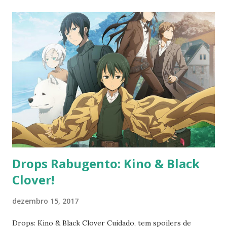
Desta forma, estas são as melhores aberturas da
temporada: Hanebado!
http://www.crunchyroll.com/hanebado Sinopse CR: "
Simulcast on Domingos 1:00pm -03 Despite her great
potential, Ayano Hanesaki would rather avoid badminton
than play it. But, when she meets Nagisa Aragaki, a third
year who spends every waking moment perfecting her
game, she’s inspired. Encouraged by their coach, Tachibana
Kentarou, Ayano and Nagisa will hit the court and rally
against opponents and rivals with amazing skills!" Muito
ângulos fechados, s...
Drops Rabugento: Kino & Black
Clover!
dezembro 15, 2017
Drops: Kino & Black Clover Cuidado, tem spoilers de