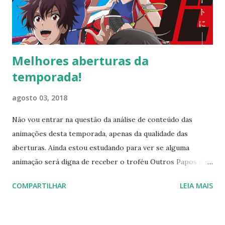
perdido, graças ao capitão. Não tem relação nenhuma, mas,
sim, eu relacionei esta cena ao nosso capitão Jair
Bolsonaro. Enquanto ele ...
Melhores aberturas da
temporada!
agosto 03, 2018
Não vou entrar na questão da análise de conteúdo das
animações desta temporada, apenas da qualidade das
aberturas. Ainda estou estudando para ver se alguma
animação será digna de receber o troféu Outros Papos de
Melhor Animação da Temporada . O que busco em uma
COMPARTILHAR
LEIA MAIS
abertura, além de spoilers da série (rs), é adequação ao
enredo, música e boa qualidade na animação. Liberdade
artística e valor subjetivo também são levados em conta.