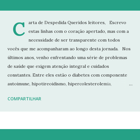
C
arta de Despedida Queridos leitores, Escrevo
estas linhas com o coração apertado, mas com a
necessidade de ser transparente com todos
vocês que me acompanharam ao longo desta jornada. Nos
últimos anos, venho enfrentando uma série de problemas
de saúde que exigem atenção integral e cuidados
constantes. Entre eles estão o diabetes com componente
autoimune, hipotireoidismo, hipercolesterolemia,
imunodeficiência e osteoporose grave, que já resultou em
COMPARTILHAR
fraturas. Esses desafios têm impactado profundamente
minha rotina e minha capacidade de manter o ritmo de
produção de conteúdo que sempre busquei oferecer aqui.
Por isso, tomei a difícil decisão de dar uma pausa no blog.
Não posso garantir quando — ou se — retornarei. Neste