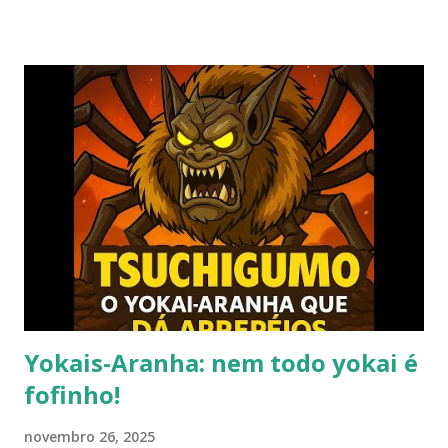
hipercolesterolemia, imunodeficiência e osteoporose
grave, que já resultou em fraturas. Esses desafios têm
impactado profundamente minha rotina e minha capacidade
de manter o ritmo de produção de conteúdo que sempre
busquei oferecer aqui. Por isso, tomei a difícil decisão de
dar uma pausa no blog. Não posso garantir quando — ou se
— retornarei. Neste momento, minha prioridade precisa
ser cuidar da minha saúde e buscar qualidade de vida dentro
das limitações que enfrento. Quero agradecer
imensamente a cada um de vocês que esteve comigo, que
leu, comentou, compartilho...
Yokais-Aranha: nem todo yokai é
fofinho!
novembro 26, 2025