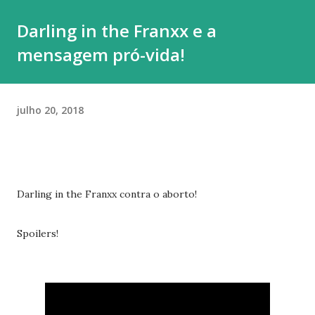
momento, minha prioridade precisa ser cuidar da minha
Darling in the Franxx e a
saúde e buscar qualidade de vida dentro das limitações que
mensagem pró-vida!
enfrento. Quero agradecer imensamente a cada um de
vocês que esteve comigo, que leu, comentou, compartilho...
julho 20, 2018
Darling in the Franxx contra o aborto!
Spoilers!