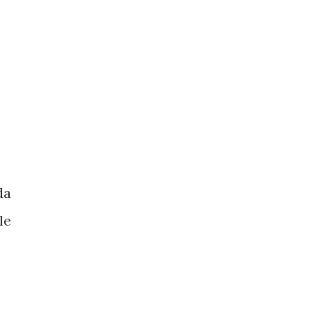
da
le