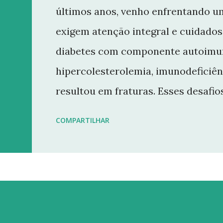
últimos anos, venho enfrentando u
exigem atenção integral e cuidados 
diabetes com componente autoimun
hipercolesterolemia, imunodeficiên
resultou em fraturas. Esses desaf
minha rotina e minha capacidade d
COMPARTILHAR
conteúdo que sempre busquei oferece
decisão de dar uma pausa no blog.
retornarei. Neste momento, minha p
saúde e buscar qualidade de vida d
Quero agradecer imensamente a ca