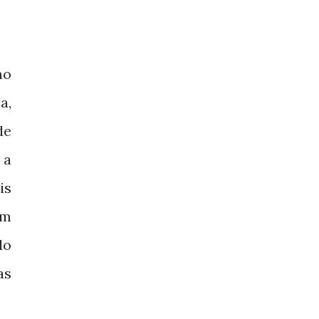
mo
a,
de
 a
is
em
lo
as