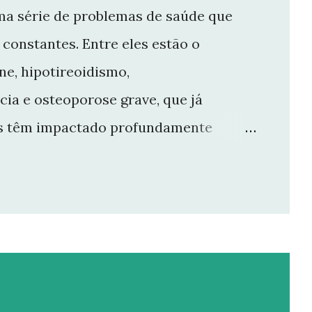
ma série de problemas de saúde que
constantes. Entre eles estão o
e, hipotireoidismo,
cia e osteoporose grave, que já
ios têm impactado profundamente
e manter o ritmo de produção de
r aqui. Por isso, tomei a difícil
 Não posso garantir quando — ou se —
rioridade precisa ser cuidar da minha
entro das limitações que enfrento.
da um de vocês que esteve comigo,