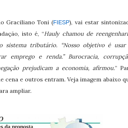
o Graciliano Toni (
), vai estar sintoniza
FIESP
dação, isto é, “
Hauly chamou de reengenhari
 sistema tributário. “Nosso objetivo é usar
rar emprego e renda.” Burocracia, corrupçã
negação prejudicam a economia, afirmou.
” Pa
 de cena e outros entram. Veja imagem abaixo q
ara ampliar.