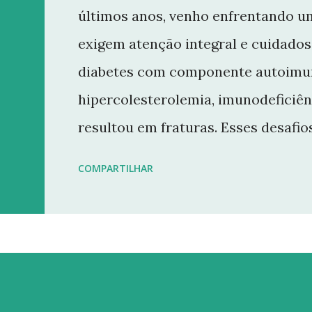
últimos anos, venho enfrentando u
exigem atenção integral e cuidados 
diabetes com componente autoimun
hipercolesterolemia, imunodeficiên
resultou em fraturas. Esses desaf
minha rotina e minha capacidade d
COMPARTILHAR
conteúdo que sempre busquei oferece
decisão de dar uma pausa no blog.
retornarei. Neste momento, minha p
saúde e buscar qualidade de vida d
Quero agradecer imensamente a ca