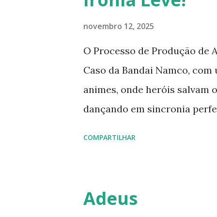
novembro 12, 2025
O Processo de Produção de A
Caso da Bandai Namco, com 
animes, onde heróis salvam o
dançando em sincronia perfei
burocrática que faz tudo fun
COMPARTILHAR
derrubar o orçamento no pro
consórcios empresariais jap
onde todos querem chutar a 
Adeus
estádio inteiro. Este artigo 