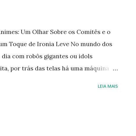
nimes: Um Olhar Sobre os Comitês e o
um Toque de Ironia Leve No mundo dos
 dia com robôs gigantes ou idols
ta, por trás das telas há uma máquina
cionar — ou pelo menos tenta, sem
LEIA MAIS
cesso. Os comitês de produção , esses
oneses, operam como um time de futebol
bola, mas ninguém quer pagar pelo
explora o passo a passo dessa