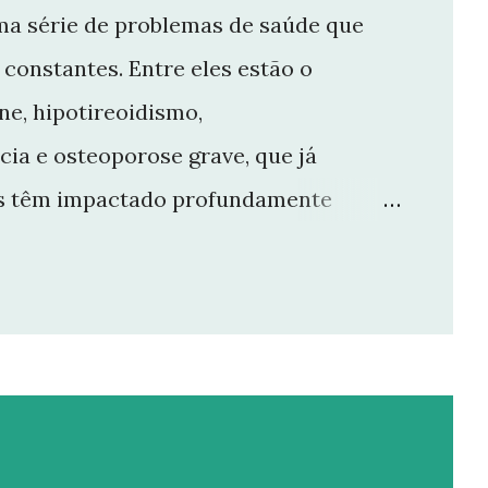
ma série de problemas de saúde que
constantes. Entre eles estão o
e, hipotireoidismo,
cia e osteoporose grave, que já
ios têm impactado profundamente
e manter o ritmo de produção de
r aqui. Por isso, tomei a difícil
 Não posso garantir quando — ou se —
rioridade precisa ser cuidar da minha
entro das limitações que enfrento.
da um de vocês que esteve comigo,