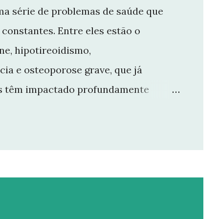
ma série de problemas de saúde que
constantes. Entre eles estão o
e, hipotireoidismo,
cia e osteoporose grave, que já
ios têm impactado profundamente
e manter o ritmo de produção de
r aqui. Por isso, tomei a difícil
 Não posso garantir quando — ou se —
rioridade precisa ser cuidar da minha
entro das limitações que enfrento.
da um de vocês que esteve comigo,