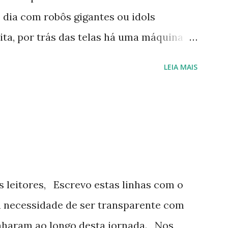
 dia com robôs gigantes ou idols
ta, por trás das telas há uma máquina
cionar — ou pelo menos tenta, sem
LEIA MAIS
cesso. Os comitês de produção , esses
oneses, operam como um time de futebol
bola, mas ninguém quer pagar pelo
explora o passo a passo dessa
çamentos e prazos que parecem saídos
destaca a Bandai Namco Filmworks , uma
 leitores, Escrevo estas linhas com o
as em impérios de mercadorias. Afinal,
 necessidade de ser transparente com
ries mal se pagam no curto prazo, o
haram ao longo desta jornada. Nos