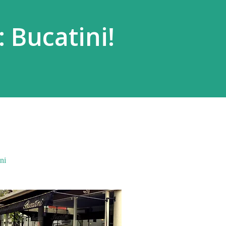
que leu, comentou, compartilho...
 Bucatini!
ni