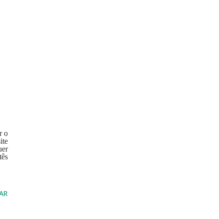
r o
ite
uer
tês
AR