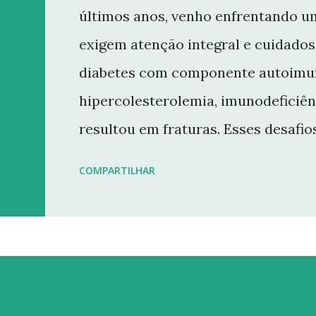
últimos anos, venho enfrentando u
exigem atenção integral e cuidados 
diabetes com componente autoimun
hipercolesterolemia, imunodeficiên
resultou em fraturas. Esses desaf
minha rotina e minha capacidade d
COMPARTILHAR
conteúdo que sempre busquei oferece
decisão de dar uma pausa no blog.
retornarei. Neste momento, minha p
saúde e buscar qualidade de vida d
Quero agradecer imensamente a ca