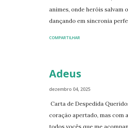
animes, onde heróis salvam o
dançando em sincronia perfei
burocrática que faz tudo fun
COMPARTILHAR
derrubar o orçamento no pro
consórcios empresariais jap
onde todos querem chutar a 
Adeus
estádio inteiro. Este artigo 
engrenagem, com foco em or
dezembro 04, 2025
de uma comédia de erros, e 
Carta de Despedida Queridos
veterana que transforma idei
coração apertado, mas com a
em um setor onde 70% das sé
todos vocês que me acompan