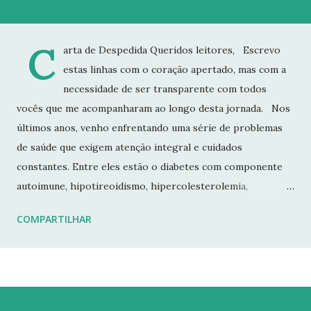
C
arta de Despedida Queridos leitores, Escrevo
estas linhas com o coração apertado, mas com a
necessidade de ser transparente com todos
vocês que me acompanharam ao longo desta jornada. Nos
últimos anos, venho enfrentando uma série de problemas
de saúde que exigem atenção integral e cuidados
constantes. Entre eles estão o diabetes com componente
autoimune, hipotireoidismo, hipercolesterolemia,
imunodeficiência e osteoporose grave, que já resultou em
COMPARTILHAR
fraturas. Esses desafios têm impactado profundamente
minha rotina e minha capacidade de manter o ritmo de
produção de conteúdo que sempre busquei oferecer aqui.
Por isso, tomei a difícil decisão de dar uma pausa no blog.
Não posso garantir quando — ou se — retornarei. Neste