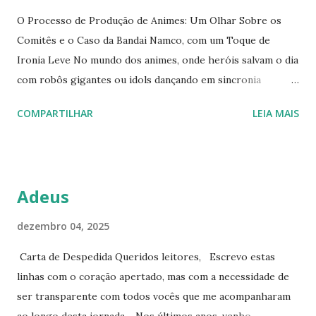
O Processo de Produção de Animes: Um Olhar Sobre os
Comitês e o Caso da Bandai Namco, com um Toque de
Ironia Leve No mundo dos animes, onde heróis salvam o dia
com robôs gigantes ou idols dançando em sincronia
perfeita, por trás das telas há uma máquina burocrática que
COMPARTILHAR
LEIA MAIS
faz tudo funcionar — ou pelo menos tenta, sem derrubar o
orçamento no processo. Os comitês de produção , esses
consórcios empresariais japoneses, operam como um time
de futebol onde todos querem chutar a bola, mas ninguém
Adeus
quer pagar pelo estádio inteiro. Este artigo explora o
passo a passo dessa engrenagem, com foco em orçamentos
dezembro 04, 2025
e prazos que parecem saídos de uma comédia de erros, e
Carta de Despedida Queridos leitores, Escrevo estas
destaca a Bandai Namco Filmworks , uma veterana que
linhas com o coração apertado, mas com a necessidade de
transforma ideias em impérios de mercadorias. Afinal, em
ser transparente com todos vocês que me acompanharam
um setor onde 70% das séries mal se pagam no curto
ao longo desta jornada. Nos últimos anos, venho