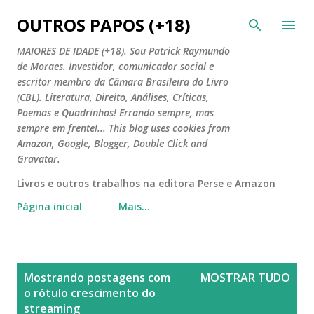
Pular para o conteúdo principal
OUTROS PAPOS (+18)
MAIORES DE IDADE (+18). Sou Patrick Raymundo
de Moraes. Investidor, comunicador social e
escritor membro da Câmara Brasileira do Livro
(CBL). Literatura, Direito, Análises, Críticas,
Poemas e Quadrinhos! Errando sempre, mas
sempre em frente!... This blog uses cookies from
Amazon, Google, Blogger, Double Click and
Gravatar.
Livros e outros trabalhos na editora Perse e Amazon
Página inicial
Mais…
P
Mostrando postagens com
MOSTRAR TUDO
o
o rótulo
crescimento do
s
streaming