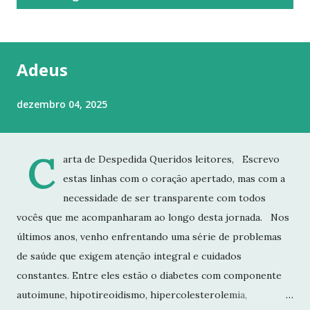
t
a
g
Adeus
e
n
dezembro 04, 2025
s
C
arta de Despedida Queridos leitores, Escrevo
estas linhas com o coração apertado, mas com a
necessidade de ser transparente com todos
vocês que me acompanharam ao longo desta jornada. Nos
últimos anos, venho enfrentando uma série de problemas
de saúde que exigem atenção integral e cuidados
constantes. Entre eles estão o diabetes com componente
autoimune, hipotireoidismo, hipercolesterolemia,