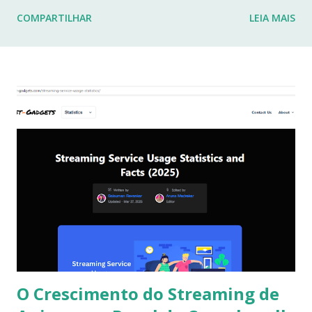
imunodeficiência e osteoporose grave, que já resultou em
COMPARTILHAR
LEIA MAIS
fraturas. Esses desafios têm impactado profundamente
minha rotina e minha capacidade de manter o ritmo de
produção de conteúdo que sempre busquei oferecer aqui.
Por isso, tomei a difícil decisão de dar uma pausa no blog.
Não posso garantir quando — ou se — retornarei. Neste
momento, minha prioridade precisa ser cuidar da minha
saúde e buscar qualidade de vida dentro das limitações que
enfrento. Quero agradecer imensamente a cada um de
vocês que esteve comigo, que leu, comentou, compartilho...
O Crescimento do Streaming de