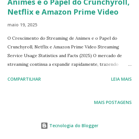
Animes e o Papel do Crunchyroll,
Netflix e Amazon Prime Video
maio 19, 2025
O Crescimento do Streaming de Animes e o Papel do
Crunchyroll, Netflix e Amazon Prime Video Streaming
Service Usage Statistics and Facts (2025) O mercado de
streaming continua a expandir rapidamente, trazendo
mudanças significativas no consumo de entretenimento
COMPARTILHAR
LEIA MAIS
digital. Segundo o artigo "Streaming Service Usage
Statistics and Facts (2025)" , escrito por Saisuman Revankar
e editado por Aruna Madrekar , publicado no site Coolest
MAIS POSTAGENS
Gadgets em 27 de março de 2025 , o crescimento das
plataformas é impulsionado por uma audiência cada vez
mais diversificada e por estratégias de monetização
Tecnologia do Blogger
inovadoras. Streaming Service Usage Statistics and Facts