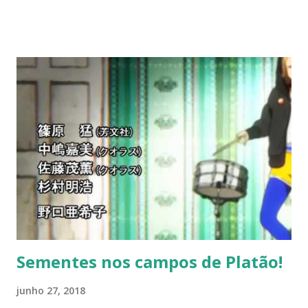
contra o Capez, suspendeu a execução da pena do Genu,
enfim, a sessão foi a mais inacreditável possível. A reação
aos absurdos jurídicos dessa turminha, nas palavras de
integrantes do Ministério Público, deixa clara a desordem
jurídica da sessão, das decisões e do mal que o STF está
causando. Júlio M de Oliveira- membro do Ministério
Público de Contas Não é razoável que um órgão
fracionário, uma turma, julgue contra a decisão tomada em
plenário. Isso é o exercício da antijurisdicão, a
desmoralização da própria corte. Alem de consagrar a
impunidade, conduz ao descrédito na democracia. — Julio M
Oliveira (@JMarcelo1000) 27 de junho de 201...
Sementes nos campos de Platão!
junho 27, 2018