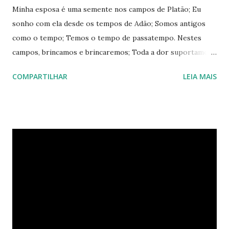
Minha esposa é uma semente nos campos de Platão; Eu
sonho com ela desde os tempos de Adão; Somos antigos
como o tempo; Temos o tempo de passatempo. Nestes
campos, brincamos e brincaremos; Toda a dor suportamos
e suportaremos; Das lembranças, nos alegramos e nos
COMPARTILHAR
LEIA MAIS
alegraremos; Da vida, sobrevivemos e sobreviveremos; O
tempo se curva em novos horizontes; Somos passado,
presente e futuro. Somos nossos próprios Arcontes; Não
somos. Seremos. Meu auguro. ***** A referência aos
campos de Platão é uma referência ao mundo das ideias. O
tempo não é uma estrutura linear e absoluta neste poema.
Daí pode-se pegar todas as demais referências. Deixo isto
como exercício a vocês.