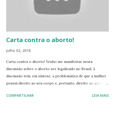
Carta contra o aborto!
julho 02, 2018
Carta contra o aborto! Venho me manifestar nesta
discussão sobre o aborto ser legalizado no Brasil. A
discussão tem, em síntese, a problemática de que a mulher
possui direito ao seu corpo e, portanto, direito ao que bem
entender, ao que bem quiser fazer com ele. Esta liberdade
COMPARTILHAR
LEIA MAIS
entra em conflito direto com outro bem tutelado pela
nossa Constituição Federal, que é o direito à vida. Para
evitar tal conflito, quem defende o aborto tenta associar à