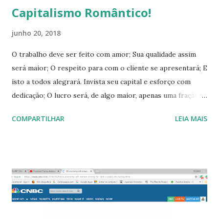
Capitalismo Romântico!
junho 20, 2018
O trabalho deve ser feito com amor; Sua qualidade assim
será maior; O respeito para com o cliente se apresentará; E
isto a todos alegrará. Invista seu capital e esforço com
dedicação; O lucro será, de algo maior, apenas uma fração;
O respeito para com o cliente se apresentará; E isto a
COMPARTILHAR
LEIA MAIS
todos alegrará. O capital é uma ferramenta de esforço;
Trabalho feito com amor, eu endosso; Eficiência é um
reflexo; De um amor ao trabalho complexo. Escolha um
trabalho que tenha paixão; Trabalhará com dedicação; O
trabalho deve ser feito com amor; Sua qualidade assim será
maior. Assistindo a um animê, fui tomado por um lampejo
de percepção de algo que sempre se apresentou na minha
frente, mas que nunca havia percebido. Em animês, quase