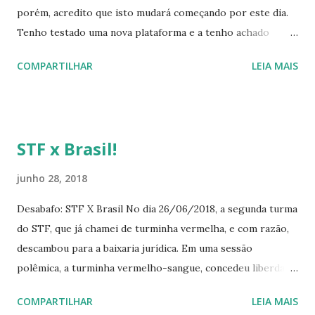
porém, acredito que isto mudará começando por este dia.
Tenho testado uma nova plataforma e a tenho achado
incrível e, através desta plataforma, conheci um canal muito
COMPARTILHAR
LEIA MAIS
interessante. Mixer https://mixer.com/about/story O
Mixer é o antigo BEAM. A história deles, em inglês, “ In our
first 2 years, we revolutionized streaming, bringing the
viewers closer than ever to their favorite streamers with
STF x Brasil!
sub-second latency and truly interactive buttons. We won
the Startup Battlefield challenge, and surprised everyone
junho 28, 2018
with our growth. In 2016, we joined Team Xbox, and have
Desabafo: STF X Brasil No dia 26/06/2018, a segunda turma
since introduced native Windows streaming, better
do STF, que já chamei de turminha vermelha, e com razão,
interactive controls, and the first native co-streaming. Now
descambou para a baixaria jurídica. Em uma sessão
as Mixer, we will continue to lead the industry with
polêmica, a turminha vermelho-sangue, concedeu liberdade
community-first features, focusing on enhancing the
para Dirceu, anularam a busca e apreensão feita pela PF no
experience for viewers and streamers all over the world.
COMPARTILHAR
LEIA MAIS
apartamento da Gleisi e seu marido, trancou a ação penal
Mixer life is all about ...