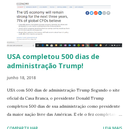
sempre o trabalho é escolhido e feito por uma pessoa que
deseja ver a alegria de outra. Exemplificando, uma estilista
em crise percebeu que fazia roupas para trazer alegria aos
seus clientes. E isto é bem comum de se ver em animê...
USA completou 500 dias de
administração Trump!
junho 18, 2018
USA com 500 dias de administração Trump Segundo o site
oficial da Casa Branca, o presidente Donald Trump
completou 500 dias de sua administração como presidente
da maior nação livre das Américas. E ele o fez completando
suas promessas de campanha. Segundo o site, que vocês
COMPARTILHAR
LEIA MAIS