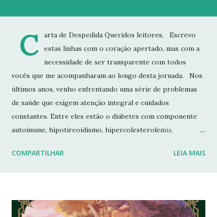
a
g
C
arta de Despedida Queridos leitores, Escrevo
e
estas linhas com o coração apertado, mas com a
n
s
necessidade de ser transparente com todos
vocês que me acompanharam ao longo desta jornada. Nos
últimos anos, venho enfrentando uma série de problemas
de saúde que exigem atenção integral e cuidados
constantes. Entre eles estão o diabetes com componente
autoimune, hipotireoidismo, hipercolesterolemia,
imunodeficiência e osteoporose grave, que já resultou em
COMPARTILHAR
LEIA MAIS
fraturas. Esses desafios têm impactado profundamente
minha rotina e minha capacidade de manter o ritmo de
produção de conteúdo que sempre busquei oferecer aqui.
Por isso, tomei a difícil decisão de dar uma pausa no blog.
Não posso garantir quando — ou se — retornarei. Neste