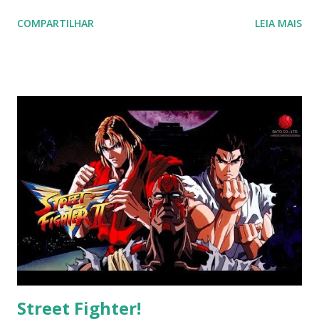
obrigando muitos enredos a "lacrarem" ou "empoderarem",
COMPARTILHAR
LEIA MAIS
ver uma animação sólida, eficiente e conservando os valores
de uma boa fantasia, tornou-se raro. E Grancrest se
mantêm íntegro em sua proposta clássica e vai ser
considerado um clássico do gênero, com certeza. E o
melhor ainda estava por vir: o desfecho sensacional da
série, indo contra a agenda liberal. A tal "Era do Caos" nada
mais foi do que um sistema que impedia a progressão
humana, através da morte e da guerra, ou seja, tal qual a
agenda esquerdista/liberal com o controle de natalidade
(leia-se aborto, por exemplo) . Ao evitar a paz, a "era do
caos" tentava evitar que a civilização atingisse um marco do
controle de uma arma. Theo se mostrou um bravo herói ao
re...
Street Fighter!