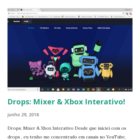
sua causa a ideia de que o feto não tem vida até algumas
semanas após sua fecundação. Vida Feto não tem vida? A
enciclopédia Britannica [1] informa o que a ciência considera
como ser vivo : “ um ser vivo é qualquer organismo que
tem vida. Os animais, as plantas, os fungos, as algas, os
protozoários, as bactérias e os vírus são seres vivos. Os
cientistas já descobriram cerca de 1,5 milhão de tipos
diferentes de seres vivos na Terra ”. Um ser bacteriano, que
é um ser unicelular, procarionte, e que pertence ao Reino
Monera...
Drops: Mixer & Xbox Interativo!
junho 29, 2018
Drops: Mixer & Xbox Interativo Desde que iniciei com os
drops , eu tenho me concentrado em canais no YouTube,