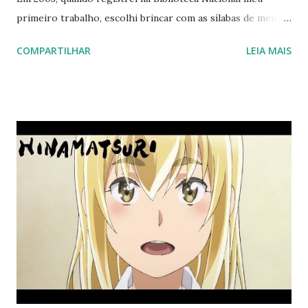
primeiro trabalho, escolhi brincar com as sílabas de meu
nome e criei um anagrama que lembra um nome indiano.
COMPARTILHAR
LEIA MAIS
Surgiu daí o meu pseudônimo: Paraymun Radoede Motrick.
Brinquei e disse que parecia o nome de um guru. Em 2004,
o "guru" registrou o “Apocalipse: Brasília!” que seria
editado futuramente (2013) pela editora Perse. Neste livro,
escrevi uma adivinhação: “O distúrbio magnético pela súbita
aceleração do magma no interior da Terra, provocando
eletricidade estática, que causou o ‘efeito clarão’, que os
loucos religiosos dizem ter sido consequência do poder de
Deus, deve ter afetado o sonar destes animais. (...) Já
perceberam que, após a aceleração do interior do planeta,
os dias estão mais curtos ?”. Podem achar estes trechos
nas páginas 89 e 90. Então, fui ler, recenteme...