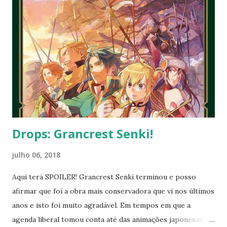
momento, minha prioridade precisa ser cuidar da minha
saúde e buscar qualidade de vida dentro das limitações que
enfrento. Quero agradecer imensamente a cada um de
vocês que esteve comigo, que leu, comentou, compartilho...
Drops: Grancrest Senki!
julho 06, 2018
Aqui terá SPOILER! Grancrest Senki terminou e posso
afirmar que foi a obra mais conservadora que vi nos últimos
anos e isto foi muito agradável. Em tempos em que a
agenda liberal tomou conta até das animações japonesas,