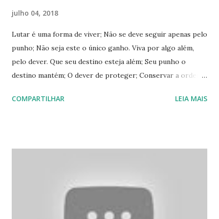
julho 04, 2018
Lutar é uma forma de viver; Não se deve seguir apenas pelo
punho; Não seja este o único ganho. Viva por algo além,
pelo dever. Que seu destino esteja além; Seu punho o
destino mantém; O dever de proteger; Conservar a ordem
e todos socorrer. É mais que um mantra samurai; Deve ser
COMPARTILHAR
LEIA MAIS
seu destino; Ao próximo a tudo dai; Defenda-o como se
fosse um pequenino. O punho de um artista marcial mostra
seu destino. Que o destino e a força de todo artista esteja
no dever de proteger a todos. Foi esta a grande lição que
aprendi com a série abaixo!