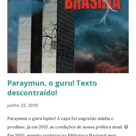
aos jogadores [1] : “Tem sido incrível ver jogadores em
todo o mundo apoiando o State of Decay 2 e estamos
empolgados em compartilhar que alcançamos mais de dois
milhões de jogadores em menos de duas semanas desde
nosso lançamento global em 22 de maio. Em nome da equipe
aqui e nossos parceiros incrivelmente talentosos da
Undead Labs, queremos agradecer aos milhões de fãs
antigos e novos que ajudaram a construir...
Paraymun, o guru! Texto
descontraído!
junho 22, 2018
Paraymun o guru fajuto! A capa foi sugestão minha e
predisse, já em 2013, as condições de nossa política atual. 😃
Em 2003, quando registrei na Biblioteca Nacional meu