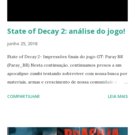
State of Decay 2: análise do jogo!
junho 25, 2018
State of Decay 2- Impressões finais do jogo GT: Paray BR
(Paray_BR) Nesta continuação, continuamos presos a um
apocalipse zumbi tentando sobreviver com nossa busca por
materiais, armas e crescimento de nossa comunidade e
aliados. Basicamente, esta é a premissa deste novo jogo da
COMPARTILHAR
LEIA MAIS
franquia da Undead Labs e da Microsoft Studios e que
venho a tecer considerações em uma análise final do jogo.
O jogo tornou-se incrivelmente popular, com mais de 2
milhões de jogadores em apenas duas semanas após o seu
lançamento, o que fez a Microsoft lançar um agradecimento