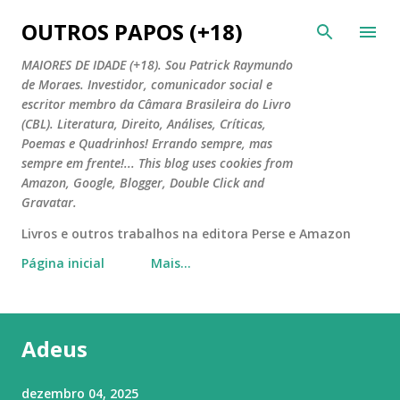
Pular para o conteúdo principal
OUTROS PAPOS (+18)
MAIORES DE IDADE (+18). Sou Patrick Raymundo
de Moraes. Investidor, comunicador social e
escritor membro da Câmara Brasileira do Livro
(CBL). Literatura, Direito, Análises, Críticas,
Poemas e Quadrinhos! Errando sempre, mas
sempre em frente!... This blog uses cookies from
Amazon, Google, Blogger, Double Click and
Gravatar.
Livros e outros trabalhos na editora Perse e Amazon
Página inicial
Mais…
P
Adeus
o
s
dezembro 04, 2025
t